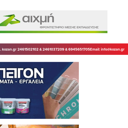
. kozan.gr 2461502102 & 2461037209 & 6945651705
Email:
info@kozan.gr