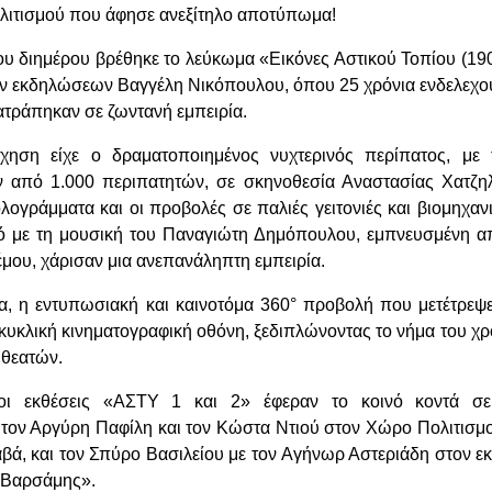
ολιτισμού που άφησε ανεξίτηλο αποτύπωμα!
του διημέρου βρέθηκε το λεύκωμα «Εικόνες Αστικού Τοπίου (19
ν εκδηλώσεων Βαγγέλη Νικόπουλου, όπου 25 χρόνια ενδελεχού
ατράπηκαν σε ζωντανή εμπειρία.
ήχηση είχε ο δραματοποιημένος νυχτερινός περίπατος, με
 από 1.000 περιπατητών, σε σκηνοθεσία Αναστασίας Χατζη
λογράμματα και οι προβολές σε παλιές γειτονιές και βιομηχα
 με τη μουσική του Παναγιώτη Δημόπουλου, εμπνευσμένη α
μου, χάρισαν μια ανεπανάληπτη εμπειρία.
 η εντυπωσιακή και καινοτόμα 360° προβολή που μετέτρεψε
 κυκλική κινηματογραφική οθόνη, ξεδιπλώνοντας το νήμα του χ
 θεατών.
οι εκθέσεις «ΑΣΤΥ 1 και 2» έφεραν το κοινό κοντά σε
 τον Αργύρη Παφίλη και τον Κώστα Ντιού στον Χώρο Πολιτισμ
βά, και τον Σπύρο Βασιλείου με τον Αγήνωρ Αστεριάδη στον ε
 Βαρσάμης».