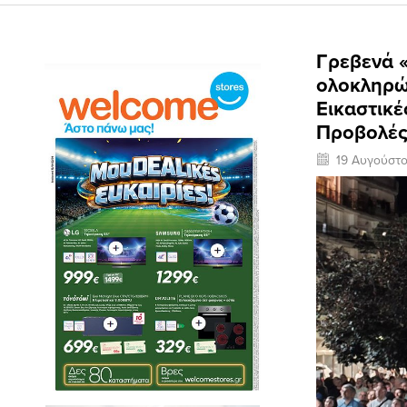
Γρεβενά «
ολοκληρώ
Εικαστικέ
Προβολές
19 Αυγούστ