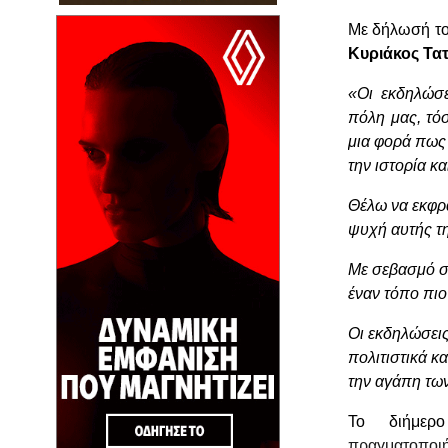
Με δήλωσή το
Κυριάκος Τατ
«Οι εκδηλώσε
πόλη μας, τό
μια φορά πως 
την ιστορία κα
Θέλω να εκφρ
ψυχή αυτής τ
Με σεβασμό στ
έναν τόπο πιο
Οι εκδηλώσεις
πολιτιστικά κ
την αγάπη τω
Το διήμερ
πραγματοποι