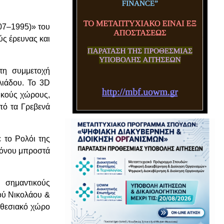
07–1995)» του
ς έρευνας και
 τη συμμετοχή
λιάδου. Το 3D
νικούς χώρους,
πό τα Γρεβενά
 το Ρολόι της
ρόνου μπροστά
 σημαντικούς
ού Νικολάου &
κθεσιακό χώρο