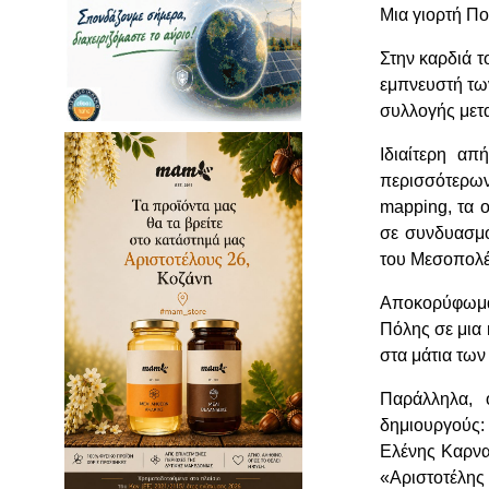
Μια γιορτή Π
Στην καρδιά 
εμπνευστή τω
συλλογής μετ
Ιδιαίτερη απ
περισσότερων
mapping, τα ο
σε συνδυασμό
του Μεσοπολέ
Αποκορύφωμα,
Πόλης σε μια
στα μάτια των
Παράλληλα, 
δημιουργούς:
Ελένης Καρνα
«Αριστοτέλης