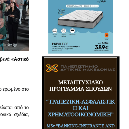
εβενά
«Αστικό
φιερωμένο στο
είνεται από το
ονικά σχέδια,