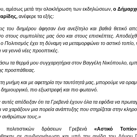
υ, αμέσως μετά την ολοκλήρωση των εκδηλώσεων,
ο Δήμαρχ
αρίδης,
ανέφερε τα εξής:
ις του διημέρου άφησαν ένα ανεξίτηλο και βαθιά θετικό α
σο στους συμπολίτες μας όσο και στους επισκέπτες. Αποδείχθ
ο Πολιτισμός έχει τη δύναμη να μεταμορφώνει το αστικό τοπίο, 
ι να γεννά νέες προοπτικές.
άσω τα θερμά μου συγχαρητήρια στον Βαγγέλη Νικόπουλο, εμπ
ης προσπάθειας.
η μνήμη και με αφετηρία την ταυτότητά μας, μπορούμε να οραμ
 δημιουργικό, πιο εξωστρεφή και πιο φωτεινό.
 αυτές απέδειξαν ότι τα Γρεβενά έχουν όλα τα εφόδια να πρωτ
αι να χαράξουν μια πορεία ανάπτυξης που στηρίζεται στην κληρο
ν ανθρώπων τους.»
ο πολιτιστικών δράσεων Γρεβενά
«Αστικό Τοπίο»
ήθηκαν σε συνδιοργάνωση και υπό την αιγίδα του Δήμου Γ