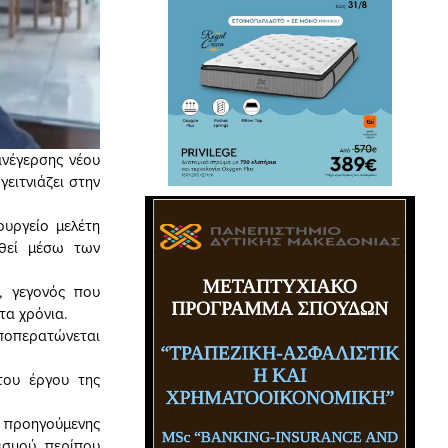
ανέγερσης νέου
ειτνιάζει στην
ουργείο μελέτη
χθεί μέσω των
, γεγονός που
τα χρόνια.
αποπερατώνεται
ου έργου της
ν προηγούμενης
ισμού περίπου