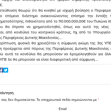
€.
ατεύθυνση θεωρώ ότι θα κινηθεί με ισχυρή βούληση ο Περιφερε
το επόμενο διάστημα ανακοινώνοντας επίσημα την ένταξη 
ματοδότησης, πιθανότατα από τα 110.000.000,00€ του Πυλώνα ΙΙ
ου θα έπρεπε να χρηματοδοτηθεί, όπως και αυτό της νέας
ι, από κονδύλια του κεντρικού κράτους, πχ. από το Υπουργείο 
ς Περιφέρειας Δυτικής Μακεδονίας….
περίπτωση, φυσικά θα χρειαζόταν η σύμφωνη γνώμη της 3ης ΥΠΕ
 προέρχεται από πόρους της Περιφέρειας Δυτικής Μακεδονίας 
νώ αυτά τα κονδύλια θα μπορούσαν να δρομολογηθούν για άλλα
 ΥΠΕ δε θα μπορούσε να είναι διαφορετική από σύμφωνη….
πάντηση
 σας δεν δημοσιεύεται.
Τα υποχρεωτικά πεδία σημειώνονται με
*
Email