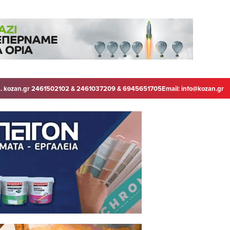
. kozan.gr 2461502102 & 2461037209 & 6945651705
Email:
info@kozan.gr