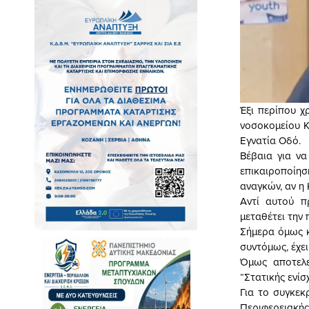
Έξι περίπου χ
νοσοκομείου Κ
Εγνατία Οδό.
Βέβαια για να
επικαιροποίη
αναγκών, αν η
Αντί αυτού π
μεταθέτει την
Σήμερα όμως κ
συντόμως, έχει
Όμως αποτελ
“Στατικής ενί
Για το συγκεκ
Περιφερειακή