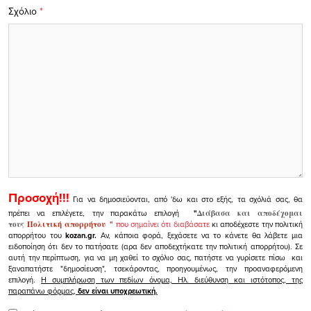
Σχόλιο
*
Προσοχή!!!
Για να δημοσιεύονται, από 'δω και στο εξής, τα σχόλιά σας, θα
πρέπει να επιλέγετε, την παρακάτω επιλογή
"
Διάβασα και αποδέχομαι
τους
Πολιτική απορρήτου
"
που σημαίνει ότι διαβάσατε
κι αποδέχεστε την πολιτική
απορρήτου του
kozan.gr.
Αν, κάποια φορά, ξεχάσετε να το κάνετε θα λάβετε μια
ειδοποίηση ότι δεν το πατήσατε (αρα δεν αποδεχτήκατε την πολιτική απορρήτου). Σε
αυτή την περίπτωση, για να μη χαθεί το σχόλιο σας, πατήστε να γυρίσετε πίσω και
ξαναπατήστε "δημοσίευση", τσεκάροντας, προηγουμένως, την προαναφερόμενη
επιλογή.
Η συμπλήρωση των πεδίων όνομα, Ηλ. διεύθυνση και ιστότοπος, της
παραπάνω φόρμας,
δεν είναι υποχρεωτική.