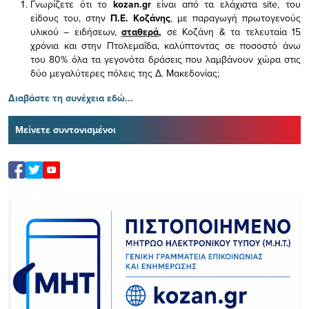
Γνωρίζετε ότι το
kozan.gr
είναι από τα ελάχιστα
site, του
είδους του,
στην
Π.Ε. Κοζάνης
, με παραγωγή πρωτογενούς
υλικού – ειδήσεων,
σταθερά,
σε Κοζάνη & τα τελευταία 15
χρόνια και στην Πτολεμαΐδα, καλύπτοντας σε ποσοστό άνω
του 80% όλα τα γεγονότα δράσεις που λαμβάνουν χώρα στις
δύο μεγαλύτερες πόλεις της Δ. Μακεδονίας;
Διαβάστε τη συνέχεια εδώ...
Μείνετε συντονισμένοι