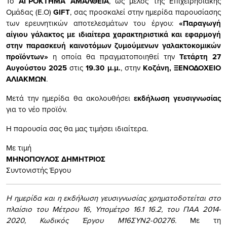
Το
ΑΓΡΟΚΤΗΜΑ ΑΜΑΛΘΕΙΑ
, ως μέλος της Επιχειρησιακής
Ομάδας (Ε.Ο)
GIFT
, σας προσκαλεί στην ημερίδα παρουσίασης
των ερευνητικών αποτελεσμάτων του έργου:
«Παραγωγή
αίγιου γάλακτος με ιδιαίτερα χαρακτηριστικά και εφαρμογή
στην παρασκευή καινοτόμων ζυμούμενων γαλακτοκομικών
προϊόντων»
η οποία θα πραγματοποιηθεί την
Τετάρτη 27
Αυγούστου 2025
στις
19.30 μ.μ.
, στην
Κοζάνη, ΞΕΝΟΔΟΧΕΙΟ
ΑΛΙΑΚΜΩΝ
.
Μετά την ημερίδα θα ακολουθήσει
εκδήλωση γευσιγνωσίας
για το νέο προϊόν.
Η παρουσία σας θα μας τιμήσει ιδιαίτερα.
Με τιμή
ΜΗΝΟΠΟΥΛΟΣ ΔΗΜΗΤΡΙΟΣ
Συντονιστής Έργου
Η ημερίδα και η εκδήλωση γευσιγνωσίας χρηματοδοτείται στο
πλαίσιο του Μέτρου 16, Υπομέτρο 16.1 16.2, του ΠΑΑ 2014-
2020, Κωδικός Έργου Μ16ΣΥΝ2-00276.
Με τη