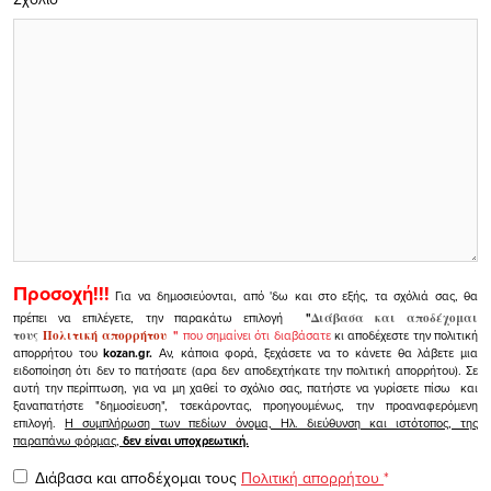
Προσοχή!!!
Για να δημοσιεύονται, από 'δω και στο εξής, τα σχόλιά σας, θα
πρέπει να επιλέγετε, την παρακάτω επιλογή
"
Διάβασα και αποδέχομαι
τους
Πολιτική απορρήτου
"
που σημαίνει ότι διαβάσατε
κι αποδέχεστε την πολιτική
απορρήτου του
kozan.gr.
Αν, κάποια φορά, ξεχάσετε να το κάνετε θα λάβετε μια
ειδοποίηση ότι δεν το πατήσατε (αρα δεν αποδεχτήκατε την πολιτική απορρήτου). Σε
αυτή την περίπτωση, για να μη χαθεί το σχόλιο σας, πατήστε να γυρίσετε πίσω και
ξαναπατήστε "δημοσίευση", τσεκάροντας, προηγουμένως, την προαναφερόμενη
επιλογή.
Η συμπλήρωση των πεδίων όνομα, Ηλ. διεύθυνση και ιστότοπος, της
παραπάνω φόρμας,
δεν είναι υποχρεωτική.
Διάβασα και αποδέχομαι τους
Πολιτική απορρήτου
*