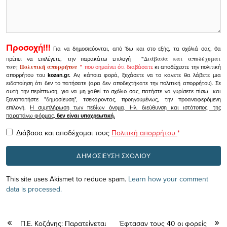
Προσοχή!!!
Για να δημοσιεύονται, από 'δω και στο εξής, τα σχόλιά σας, θα
πρέπει να επιλέγετε, την παρακάτω επιλογή
"
Διάβασα και αποδέχομαι
τους
Πολιτική απορρήτου
"
που σημαίνει ότι διαβάσατε
κι αποδέχεστε την πολιτική
απορρήτου του
kozan.gr.
Αν, κάποια φορά, ξεχάσετε να το κάνετε θα λάβετε μια
ειδοποίηση ότι δεν το πατήσατε (αρα δεν αποδεχτήκατε την πολιτική απορρήτου). Σε
αυτή την περίπτωση, για να μη χαθεί το σχόλιο σας, πατήστε να γυρίσετε πίσω και
ξαναπατήστε "δημοσίευση", τσεκάροντας, προηγουμένως, την προαναφερόμενη
επιλογή.
Η συμπλήρωση των πεδίων όνομα, Ηλ. διεύθυνση και ιστότοπος, της
παραπάνω φόρμας,
δεν είναι υποχρεωτική.
Διάβασα και αποδέχομαι τους
Πολιτική απορρήτου
*
This site uses Akismet to reduce spam.
Learn how your comment
data is processed.
Π.Ε. Κοζάνης: Παρατείνεται
Έφτασαν τους 40 οι φορείς