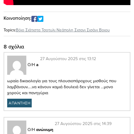
Κοινοποίηση:
Topics:
Βόιο Σιάτιστα Τσοτυλι Νεάπολη Σισανι Σισάνι Βοιου
8 σχόλια
27 Αυγούστου 2025 στις 13:12
Ο/Η
a
ωραία δικαιολογία για τους πλουσιοπάροχους μισθούς που
λαμβάνουν…..να κάνουν καμιά δουλειά δεν γίνεται …μονο
χορούς και πανηγύρια
ΑΠΑΝΤΗΣΗ
27 Αυγούστου 2025 στις 14:39
Ο/Η
ανώνυμη