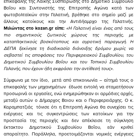
επικεφαλής της Λαϊκής Συσπείρωσης στο Δημοτικό Συμβούλιο
Βοΐου και Συντονιστής της Επιτροπής Αγώνα κατά των
φωτοβολταϊκών στην Γαλατινή, βρέθηκε στο σημείο μαζί με
άλλους κατοίκους και την Αντιδήαμρχο της Γαλατινής.
Μιλώντας στο kozan.gr είπε:
«Η Γαλατινή είναι ένας από τους
πιο σημαντικούς ζωτικούς χώρους της περιοχής, με
καταπληκτικούς βοσκότοπους και αγροτική παραγωγή. Η
ΔΕΠΑ ξεκίνησε τη διαδικασία διάνοιξης δρόμου χωρίς να
σεβαστεί τις αποφάσεις του Περιφερειακού Συμβουλίου, του
Δημοτικού Συμβουλίου Βοΐου και του Τοπικού Συμβουλίου
Γαλανής, που έχουν ήδη εκφράσει την αντίθεσή τους».
Σύμφωνα με τον ίδιο, μετά από επικοινωνία – αίτημά τους ο
επικεφαλής των μηχανημάτων έδωσε εντολή να σταματήσουν
προσωρινά οι εργασίες, ενώ ενημερώθηκαν οι αρμόδιες αρχές,
μεταξύ αυτών ο Δήμαρχος Βοιου και ο Περιφερειάρχης. Ο κ.
Καραμπατζιάς τόνισε ότι η Επιτροπή Αγώνα θα συνεχίσει τις
ενέργειες και τις συγκεντρώσεις των κατοίκων για την
προστασία της περιοχής και δεν απέκλεισε τη σύγκληση
έκτακτου Δημοτικού Συμβουλίου Βοΐου, εάν κριθεί
απαραίτητο. Παράλληλα, προετοιμάζονται νομικές ενέργειες