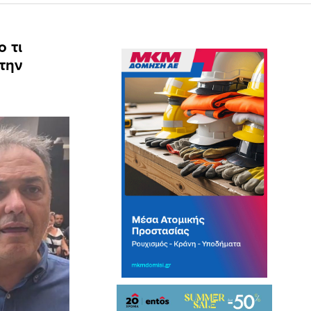
ο τι
την