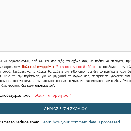
ια να δημοσιεύονται, από 'δω και στο εξής, τα σχόλιά σας, θα πρέπει να επιλέγετε, τ
δέχομαι τους
Πολιτική απορρήτου
"
που σημαίνει ότι διαβάσατε
κι αποδέχεστε την πολ
α φορά, ξεχάσετε να το κάνετε θα λάβετε μια ειδοποίηση ότι δεν το πατήσατε (αρα δ
υ). Σε αυτή την περίπτωση, για να μη χαθεί το σχόλιο σας, πατήστε να γυρίσετε πί
άροντας, προηγουμένως, την προαναφερόμενη επιλογή.
Η συμπλήρωση των πεδίων όνομα,
ραπάνω φόρμας,
δεν είναι υποχρεωτική.
 αποδέχομαι τους
Πολιτική απορρήτου
*
Akismet to reduce spam.
Learn how your comment data is processed.