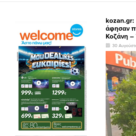
kozan.gr:
άφησαν π
Κοζάνη – 
30 Αυγούστ