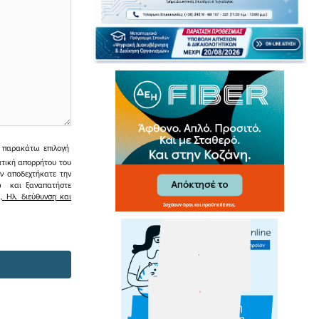
ην παρακάτω επιλογή
ιτική απορρήτου του
εν αποδεχτήκατε την
σω και ξαναπατήστε
 Ηλ. διεύθυνση και