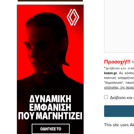
Προσοχή!!!
Γ
"
Διάβασα και απο
kozan.gr.
Αν, κάποι
πολιτική απορρήτο
"δημοσίευση", τσεκ
ιστότοπος, της πα
Διάβασα και
This site uses 