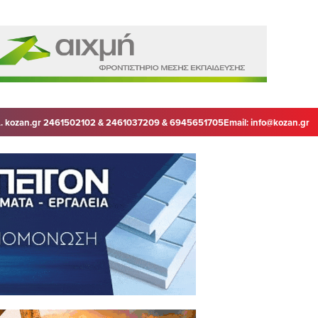
. kozan.gr 2461502102 & 2461037209 & 6945651705
Email:
info@kozan.gr