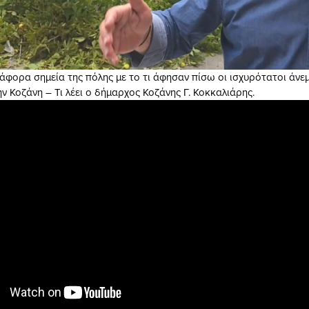
ιάφορα σημεία της πόλης με το τι άφησαν πίσω οι ισχυρότατοι άνε
 Κοζάνη – Τι λέει ο δήμαρχος Κοζάνης Γ. Κοκκαλιάρης.