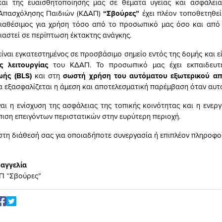
και της ευαισθητοποίησής μας σε θέματα υγείας και ασφάλεια
 Απασχόλησης Παιδιών (ΚΔΑΠ)
“Σβούρες”
έχει πλέον τοποθετηθε
 διαθέσιμος για χρήση τόσο από το προσωπικό μας όσο και απ
ιαστεί σε περίπτωση έκτακτης ανάγκης.
ίναι εγκατεστημένος σε προσβάσιμο σημείο εντός της δομής και ε
ς λειτουργίας
του ΚΔΑΠ. Το προσωπικό μας έχει εκπαιδευ
ωής (BLS)
και στη
σωστή χρήση του αυτόματου εξωτερικού απι
α εξασφαλίζεται η άμεση και αποτελεσματική παρέμβαση όταν αυτό
ναι η ενίσχυση της ασφάλειας της τοπικής κοινότητας και η ενερ
πιση επειγόντων περιστατικών στην ευρύτερη περιοχή.
τη διάθεσή σας για οποιαδήποτε συνεργασία ή επιπλέον πληροφο
υαγγελία
Π “Σβούρες”