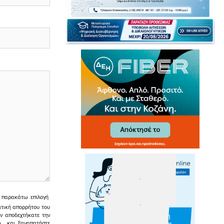
ην παρακάτω επιλογή
ιτική απορρήτου του
εν αποδεχτήκατε την
σω και ξαναπατήστε