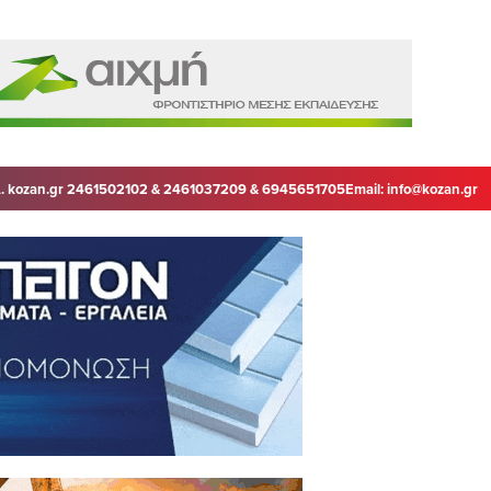
. kozan.gr 2461502102 & 2461037209 & 6945651705
Email:
info@kozan.gr