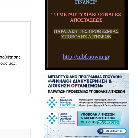
οποθέτησης
πους μας.