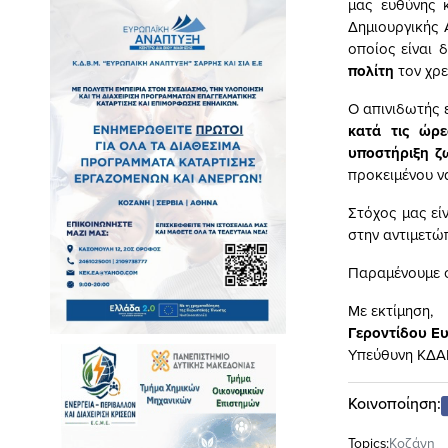
μας ευθύνης 
Δημιουργικής
οποίος είναι
πολίτη
τον χρε
Ο απινιδωτής ε
κατά τις ώρε
υποστήριξη ζ
προκειμένου ν
Στόχος μας εί
στην αντιμετώ
Παραμένουμε σ
Με εκτίμηση,
Γεροντίδου Ε
Υπεύθυνη ΚΔΑ
Κοινοποίηση:
Topics:
Κοζάνη