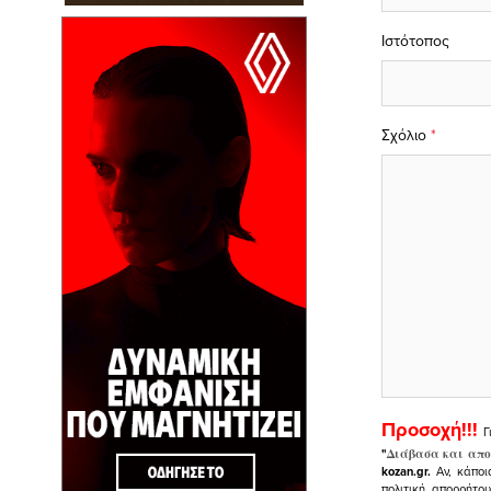
Ιστότοπος
Σχόλιο
*
Προσοχή!!!
Γ
"
Διάβασα και απο
kozan.gr.
Αν, κάποι
πολιτική απορρήτο