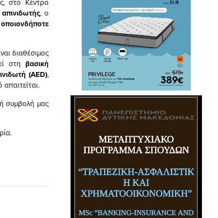
ς, στο Κέντρο
ί
απινιδωτής
, ο
ό
οποιονδήποτε
ίναι διαθέσιμος
τεί στη
βασική
νιδωτή (
AED
)
,
 απαιτείται.
γή συμβολή μας
ρία.