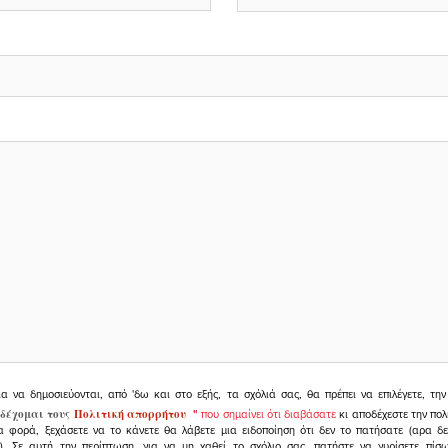
ια να δημοσιεύονται, από 'δω και στο εξής, τα σχόλιά σας, θα πρέπει να επιλέγετε, τ
δέχομαι τους
Πολιτική απορρήτου
"
που σημαίνει ότι διαβάσατε
κι αποδέχεστε την πολ
α φορά, ξεχάσετε να το κάνετε θα λάβετε μια ειδοποίηση ότι δεν το πατήσατε (αρα δ
υ). Σε αυτή την περίπτωση, για να μη χαθεί το σχόλιο σας, πατήστε να γυρίσετε πί