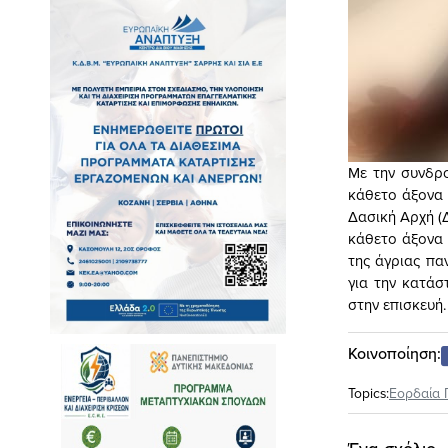
Με την συνδρ
κάθετο άξονα 
Δασική Αρχή (
κάθετο άξονα 
της άγριας πα
για την κατάσ
στην επισκευή. 
Κοινοποίηση:
Topics:
Εορδαία 