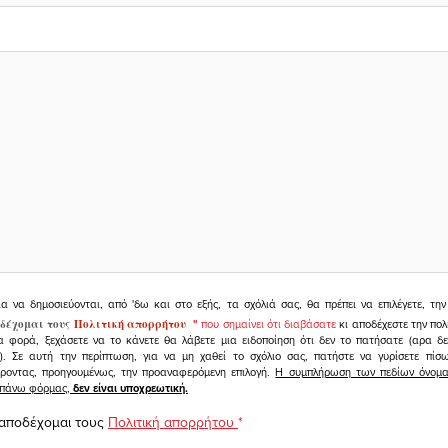
ια να δημοσιεύονται, από 'δω και στο εξής, τα σχόλιά σας, θα πρέπει να επιλέγετε, τ
δέχομαι τους
Πολιτική απορρήτου
"
που σημαίνει ότι διαβάσατε
κι αποδέχεστε την πολ
α φορά, ξεχάσετε να το κάνετε θα λάβετε μια ειδοποίηση ότι δεν το πατήσατε (αρα δ
υ). Σε αυτή την περίπτωση, για να μη χαθεί το σχόλιο σας, πατήστε να γυρίσετε πί
άροντας, προηγουμένως, την προαναφερόμενη επιλογή.
Η συμπλήρωση των πεδίων όνομα,
ραπάνω φόρμας,
δεν είναι υποχρεωτική.
 αποδέχομαι τους
Πολιτική απορρήτου
*