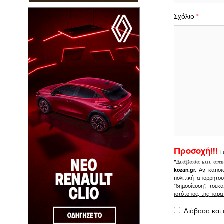
Σχόλιο
*
Προσοχή!!!
Γ
"
Διάβασα και απο
kozan.gr.
Αν, κάποι
πολιτική απορρήτο
"δημοσίευση", τσεκ
ιστότοπος, της πα
Διάβασα και