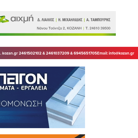
. kozan.gr 2461502102 & 2461037209 & 6945651705
Email:
info@kozan.gr