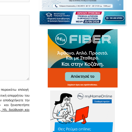
ην παρακάτω επιλογή
ιτική απορρήτου του
εν αποδεχτήκατε την
σω και ξαναπατήστε
 Ηλ. διεύθυνση και