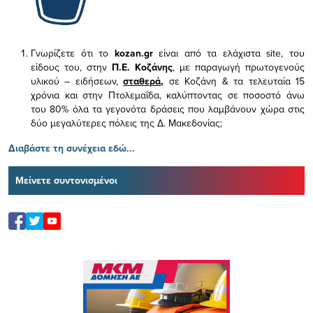
Γνωρίζετε ότι το
kozan.gr
είναι από τα ελάχιστα
site, του
είδους του,
στην
Π.Ε. Κοζάνης
, με παραγωγή πρωτογενούς
υλικού – ειδήσεων,
σταθερά,
σε Κοζάνη & τα τελευταία 15
χρόνια και στην Πτολεμαΐδα, καλύπτοντας σε ποσοστό άνω
του 80% όλα τα γεγονότα δράσεις που λαμβάνουν χώρα στις
δύο μεγαλύτερες πόλεις της Δ. Μακεδονίας;
Διαβάστε τη συνέχεια εδώ...
Μείνετε συντονισμένοι