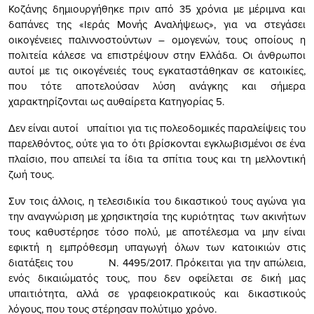
Κοζάνης δημιουργήθηκε πριν από 35 χρόνια με μέριμνα και
δαπάνες της «Ιεράς Μονής Αναλήψεως», για να στεγάσει
οικογένειες παλιννοστούντων – ομογενών, τους οποίους η
πολιτεία κάλεσε να επιστρέψουν στην Ελλάδα. Οι άνθρωποι
αυτοί με τις οικογένειές τους εγκαταστάθηκαν σε κατοικίες,
που τότε αποτελούσαν λύση ανάγκης και σήμερα
χαρακτηρίζονται ως αυθαίρετα Κατηγορίας 5.
Δεν είναι αυτοί υπαίτιοι για τις πολεοδομικές παραλείψεις του
παρελθόντος, ούτε για το ότι βρίσκονται εγκλωβισμένοι σε ένα
πλαίσιο, που απειλεί τα ίδια τα σπίτια τους και τη μελλοντική
ζωή τους.
Συν τοις άλλοις, η τελεσιδικία του δικαστικού τους αγώνα για
την αναγνώριση με χρησικτησία της κυριότητας των ακινήτων
τους καθυστέρησε τόσο πολύ, με αποτέλεσμα να μην είναι
εφικτή η εμπρόθεσμη υπαγωγή όλων των κατοικιών στις
διατάξεις του Ν. 4495/2017. Πρόκειται για την απώλεια,
ενός δικαιώματός τους, που δεν οφείλεται σε δική μας
υπαιτιότητα, αλλά σε γραφειοκρατικούς και δικαστικούς
λόγους, που τους στέρησαν πολύτιμο χρόνο.