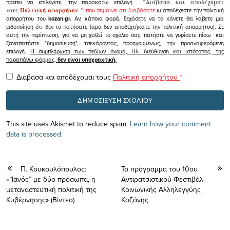
πρέπει να επιλέγετε, την παρακάτω επιλογή
"
Διάβασα και αποδέχομαι
τους
Πολιτική απορρήτου
"
που σημαίνει ότι διαβάσατε
κι αποδέχεστε την πολιτική
απορρήτου του
kozan.gr.
Αν, κάποια φορά, ξεχάσετε να το κάνετε θα λάβετε μια
ειδοποίηση ότι δεν το πατήσατε (αρα δεν αποδεχτήκατε την πολιτική απορρήτου). Σε
αυτή την περίπτωση, για να μη χαθεί το σχόλιο σας, πατήστε να γυρίσετε πίσω και
ξαναπατήστε "δημοσίευση", τσεκάροντας, προηγουμένως, την προαναφερόμενη
επιλογή.
Η συμπλήρωση των πεδίων όνομα, Ηλ. διεύθυνση και ιστότοπος, της
παραπάνω φόρμας,
δεν είναι υποχρεωτική.
Διάβασα και αποδέχομαι τους
Πολιτική απορρήτου
*
This site uses Akismet to reduce spam.
Learn how your comment
data is processed.
Π. Κουκουλόπουλος:
Το πρόγραμμα του 10ου
«”Ιανός” με δύο πρόσωπα, η
Αντιρατσιστικού Φεστιβάλ
μεταναστευτική πολιτική της
Κοινωνικής Αλληλεγγύης
Κυβέρνησης» (Βίντεο)
Κοζάνης