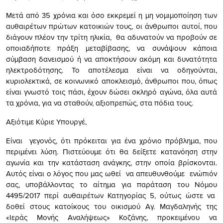
Μετά από 35 χρόνια και όσο εκκρεμεί η μη νομιμοποίηση των
αυθαιρέτων πρώτων κατοικιών τους, οι άνθρωποι αυτοί, που
διάγουν πλέον την τρίτη ηλικία, θα αδυνατούν να προβούν σε
οποιαδήποτε πράξη μεταβίβασης, να συνάψουν κάποια
σύμβαση δανεισμού ή να αποκτήσουν ακόμη και δυνατότητα
ηλεκτροδότησης. Το αποτέλεσμα είναι να οδηγούνται,
κυριολεκτικά, σε κοινωνικό αποκλεισμό, άνθρωποι που, όπως
είναι γνωστό τοις πάσι, έχουν δώσει σκληρό αγώνα, όλα αυτά
τα χρόνια, για να σταθούν, αξιοπρεπώς, στα πόδια τους.
Αξιότιμε Κύριε Υπουργέ,
Είναι γεγονός, ότι πρόκειται για ένα χρόνιο πρόβλημα, που
περιμένει λύση. Πιστεύουμε ότι θα δείξετε κατανόηση στην
αγωνία και την κατάσταση ανάγκης, στην οποία βρίσκονται.
Αυτός είναι ο λόγος που μας ωθεί να απευθυνθούμε ενώπιόν
σας, υποβάλλοντας το αίτημα για παράταση του Νόμου
4495/2017 περί αυθαιρέτων Κατηγορίας 5, ούτως ώστε να
δοθεί στους κατοίκους του οικισμού Αγ. Μαγδαληνής της
«Ιεράς Μονής Αναλήψεως» Κοζάνης, προκειμένου να