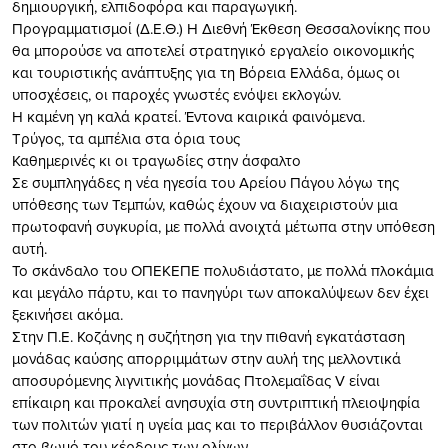
δημιουργική, ελπιδοφόρα και παραγωγική.
Προγραμματισμοί (Δ.Ε.Θ.) Η Διεθνή Έκθεση Θεσσαλονίκης που
θα μπορούσε να αποτελεί στρατηγικό εργαλείο οικονομικής
και τουριστικής ανάπτυξης για τη Βόρεια Ελλάδα, όμως οι
υποσχέσεις, οι παροχές γνωστές ενόψει εκλογών.
Η καμένη γη καλά κρατεί. Έντονα καιρικά φαινόμενα.
Τρύγος, τα αμπέλια στα όρια τους
Καθημερινές κι οι τραγωδίες στην άσφαλτο
Σε συμπληγάδες η νέα ηγεσία του Αρείου Πάγου λόγω της
υπόθεσης των Τεμπών, καθώς έχουν να διαχειριστούν μια
πρωτοφανή συγκυρία, με πολλά ανοιχτά μέτωπα στην υπόθεση
αυτή.
Το σκάνδαλο του ΟΠΕΚΕΠΕ πολυδιάστατο, με πολλά πλοκάμια
και μεγάλο πάρτυ, και το πανηγύρι των αποκαλύψεων δεν έχει
ξεκινήσει ακόμα.
Στην Π.Ε. Κοζάνης η συζήτηση για την πιθανή εγκατάσταση
μονάδας καύσης απορριμμάτων στην αυλή της μελλοντικά
αποσυρόμενης λιγνιτικής μονάδας Πτολεμαΐδας V είναι
επίκαιρη και προκαλεί ανησυχία στη συντριπτική πλειοψηφία
των πολιτών γιατί η υγεία μας και το περιβάλλον θυσιάζονται
στο βωμό του κέρδους των ολίγων.