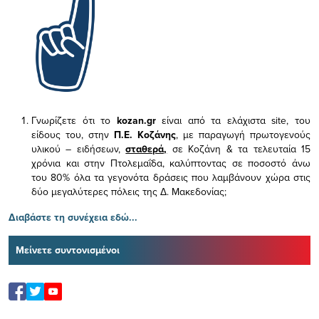
Γνωρίζετε ότι το
kozan.gr
είναι από τα ελάχιστα
site, του
είδους του,
στην
Π.Ε. Κοζάνης
, με παραγωγή πρωτογενούς
υλικού – ειδήσεων,
σταθερά,
σε Κοζάνη & τα τελευταία 15
χρόνια και στην Πτολεμαΐδα, καλύπτοντας σε ποσοστό άνω
του 80% όλα τα γεγονότα δράσεις που λαμβάνουν χώρα στις
δύο μεγαλύτερες πόλεις της Δ. Μακεδονίας;
Διαβάστε τη συνέχεια εδώ...
Μείνετε συντονισμένοι