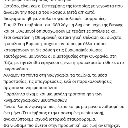
Ωστόσο, είναι και ο Σεπτέμβρης της Ιστορίας με γεγονότα που
άλλαξαν την πορεία του κόσμου. Μετά απ’ αυτά
διαφοροποιήθηκαν πολύ οι γεωπολιτικές ισορροπίες.
Στις 12 Σεπτεμβρίου του 1683 λήγει η διήμερη μάχη της Βιέννης
και οι Οθωμανοί οπισθοχωρούν με τεράστιες απώλειες και
έτσι ανεστάλη η Οθωμανική κατακτητική επέλαση και σώζεται
η υπόλοιπη Ευρώπη, άσχετα, αν τώρα, με άλλο τρόπο
καταφέρνουν τη διείσδυση στις Ευρωπαϊκές Χώρες.
Ταυτόχρονα, μαίνονται οι αιματοχυσίες στην Ουκρανία, στη
Γάζα, με την ελπίδα ειρήνευσης, ενώ η τρομοκρατία τέθηκε στο
μικροσκόπιο.
Άλλαξαν τα πάντα στη γεωγραφία, τα ταξίδια, τα μέσα
προστασίας, τις απαγορεύσεις, ενώ οι παρακολουθήσεις
άρχισαν να νομιμοποιούνται.
Παράλληλα είχαμε και μια μεγάλη τροποποίηση των
κινηματογραφικών μυθοπλασιών.
Γίνεται λοιπόν φανερό πως, έστω και με μια μόνο αναδρομή σε
ένα μήνα (Σεπτέμβριος στην προκειμένη περίπτωση),
ανακαλύπτουμε ισχυρά ιστορικά σταυροδρόμια.
Θα νιώθαμε πιο άνετοι στην προσωπική μας ζωή αν υπήρχαν