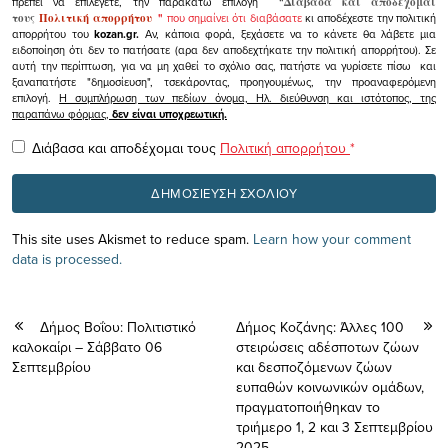
πρέπει να επιλέγετε, την παρακάτω επιλογή
"
Διάβασα και αποδέχομαι
τους
Πολιτική απορρήτου
"
που σημαίνει ότι διαβάσατε
κι αποδέχεστε την πολιτική
απορρήτου του
kozan.gr.
Αν, κάποια φορά, ξεχάσετε να το κάνετε θα λάβετε μια
ειδοποίηση ότι δεν το πατήσατε (αρα δεν αποδεχτήκατε την πολιτική απορρήτου). Σε
αυτή την περίπτωση, για να μη χαθεί το σχόλιο σας, πατήστε να γυρίσετε πίσω και
ξαναπατήστε "δημοσίευση", τσεκάροντας, προηγουμένως, την προαναφερόμενη
επιλογή.
Η συμπλήρωση των πεδίων όνομα, Ηλ. διεύθυνση και ιστότοπος, της
παραπάνω φόρμας,
δεν είναι υποχρεωτική.
Διάβασα και αποδέχομαι τους
Πολιτική απορρήτου
*
This site uses Akismet to reduce spam.
Learn how your comment
data is processed.
Δήμος Βοΐου: Πολιτιστικό
Δήμος Κοζάνης: Άλλες 100
καλοκαίρι – Σάββατο 06
στειρώσεις αδέσποτων ζώων
Σεπτεμβρίου
και δεσποζόμενων ζώων
ευπαθών κοινωνικών ομάδων,
πραγματοποιήθηκαν το
τριήμερο 1, 2 και 3 Σεπτεμβρίου
2025