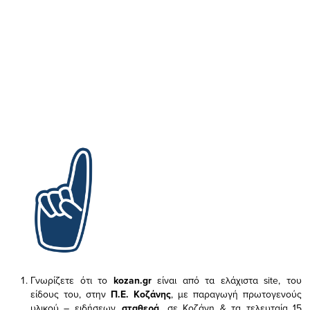
Γνωρίζετε ότι το
kozan.gr
είναι από τα ελάχιστα
site, του
είδους του,
στην
Π.Ε. Κοζάνης
, με παραγωγή πρωτογενούς
υλικού – ειδήσεων,
σταθερά,
σε Κοζάνη & τα τελευταία 15