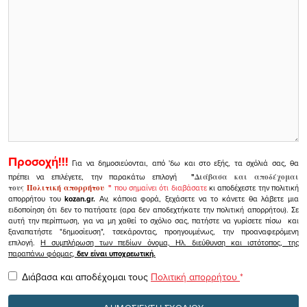
Προσοχή!!!
Για να δημοσιεύονται, από 'δω και στο εξής, τα σχόλιά σας, θα
πρέπει να επιλέγετε, την παρακάτω επιλογή
"
Διάβασα και αποδέχομαι
τους
Πολιτική απορρήτου
"
που σημαίνει ότι διαβάσατε
κι αποδέχεστε την πολιτική
απορρήτου του
kozan.gr.
Αν, κάποια φορά, ξεχάσετε να το κάνετε θα λάβετε μια
ειδοποίηση ότι δεν το πατήσατε (αρα δεν αποδεχτήκατε την πολιτική απορρήτου). Σε
αυτή την περίπτωση, για να μη χαθεί το σχόλιο σας, πατήστε να γυρίσετε πίσω και
ξαναπατήστε "δημοσίευση", τσεκάροντας, προηγουμένως, την προαναφερόμενη
επιλογή.
Η συμπλήρωση των πεδίων όνομα, Ηλ. διεύθυνση και ιστότοπος, της
παραπάνω φόρμας,
δεν είναι υποχρεωτική.
Διάβασα και αποδέχομαι τους
Πολιτική απορρήτου
*