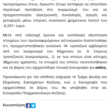
προηγούμενου έτους, άγνωστο άτομο κατάφερε να αποκτήσει
παράνομα πρόσβαση στο λογαριασμό του και να
πραγματοποιήσει ηλεκτρονικές συναλλαγές, αγορές και
μεταφορές μέσω ίντερνετ, συνολικού χρηματικού ποσού των
-6.257- ευρώ.
Μετά από ενδελεχή έρευνα και κατάλληλη αξιοποίηση
στοιχείων των προαναφερόμενων αστυνομικών διαπιστώθηκε
ότι, πραγματοποιήθηκαν συνολικά -14- τραπεζικά εμβάσματα
από τον λογαριασμό του 65χρονου σε -3- έτερους
τραπεζικούς λογαριασμούς, -2- εκ των οποίων είναι κάτοχος
38χρονος ημεδαπός, τα στοιχεία του οποίου ταυτοποιήθηκαν
και σε βάρος του σχηματίσθηκε ποινική δικογραφία για
απάτη.
Προανάκριση για την υπόθεση ενήργησε το Τμήμα Δίωξης και
Εξιχνίασης Εγκλημάτων Κοζάνης, ενώ η δικογραφία που
σχηματίσθηκε σε βάρος του, θα υποβληθεί στην κα.
Εισαγγελέα Πλημμελειοδικών Κοζάνης.
Κοινοποίηση: