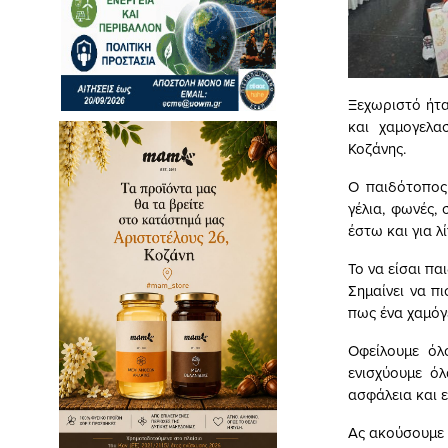
Ξεχωριστό ήτα
και χαμογελα
Κοζάνης.
Ο παιδότοπος
γέλια, φωνές, 
έστω και για λ
Το να είσαι πα
Σημαίνει να π
πως ένα χαμόγε
Οφείλουμε όλο
ενισχύουμε ό
ασφάλεια και ε
Ας ακούσουμε 