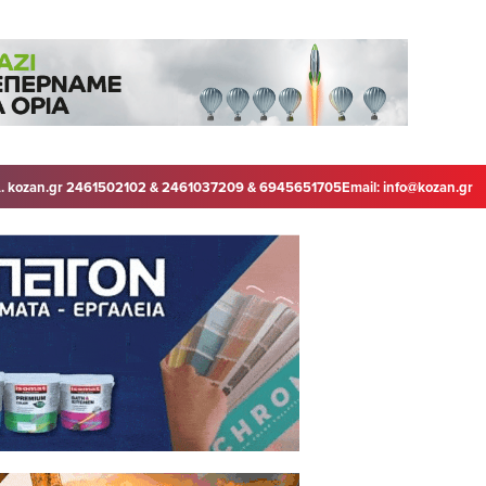
. kozan.gr 2461502102 & 2461037209 & 6945651705
Email:
info@kozan.gr