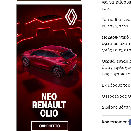
για να χτίσου
του.
Τα παιδιά είν
επιλογή, αλλά
Ως Διοικητικό
υγεία σε όλα τ
ζωής τους, στο
Θερμά ευχαρισ
άψογη φιλοξενί
Σας ευχαριστού
Εκ μέρους του
Ο Πρόεδρος Ο 
Σιδέρης Βότση
Κοινοποίηση: