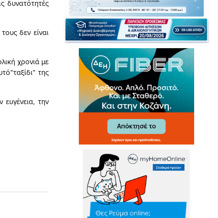
ις δυνατότητές
τους δεν είναι
λική χρονιά με
υτό”ταξίδι” της
 ευγένεια, την