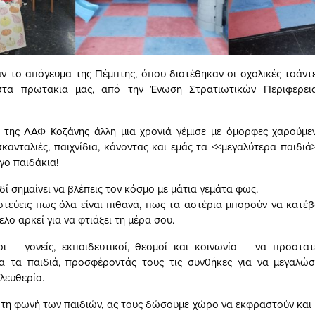
ν το απόγευμα της Πέμπτης, όπου διατέθηκαν οι σχολικές τσάν
στα πρωτακια μας, από την Ένωση Στρατιωτικών Περιφερει
 της ΛΑΦ Κοζάνης άλλη μια χρονιά γέμισε με όμορφες χαρούμεν
σκανταλιές, παιχνίδια, κάνοντας και εμάς τα <<μεγαλύτερα παιδι
ίγο παιδάκια!
ιδί σημαίνει να βλέπεις τον κόσμο με μάτια γεμάτα φως.
ιστεύεις πως όλα είναι πιθανά, πως τα αστέρια μπορούν να κατέβ
λο αρκεί για να φτιάξει τη μέρα σου.
ι – γονείς, εκπαιδευτικοί, θεσμοί και κοινωνία – να προστα
λα τα παιδιά, προσφέροντάς τους τις συνθήκες για να μεγαλώσ
λευθερία.
τη φωνή των παιδιών, ας τους δώσουμε χώρο να εκφραστούν και