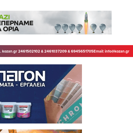
. kozan.gr 2461502102 & 2461037209 & 6945651705
Email:
info@kozan.gr