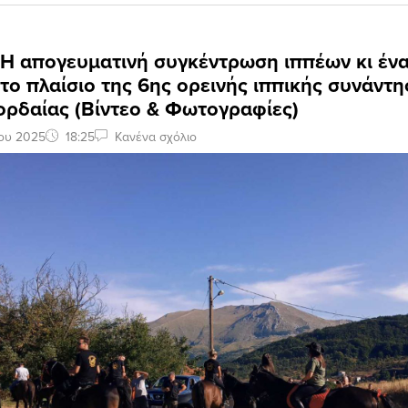
 Η απογευματινή συγκέντρωση ιππέων κι έν
το πλαίσιο της 6ης ορεινής ιππικής συνάντ
ορδαίας (Βίντεο & Φωτογραφίες)
ίου 2025
18:25
Κανένα σχόλιο