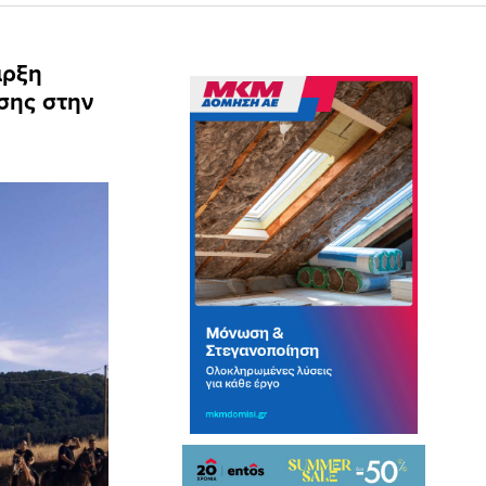
αρξη
ησης στην