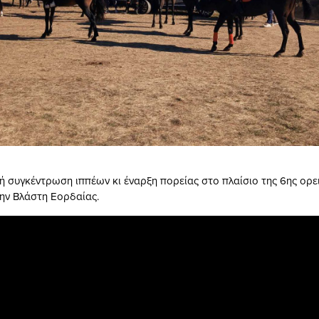
ή συγκέντρωση ιππέων κι έναρξη πορείας στο πλαίσιο της 6ης ορει
ην Βλάστη Εορδαίας.