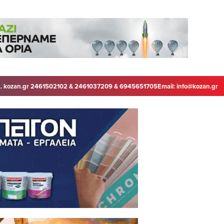
. kozan.gr 2461502102 & 2461037209 & 6945651705
Email:
info@kozan.gr