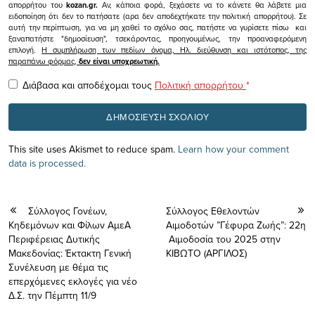
απορρήτου του
kozan.gr.
Αν, κάποια φορά, ξεχάσετε να το κάνετε θα λάβετε μια
ειδοποίηση ότι δεν το πατήσατε (αρα δεν αποδεχτήκατε την πολιτική απορρήτου). Σε
αυτή την περίπτωση, για να μη χαθεί το σχόλιο σας, πατήστε να γυρίσετε πίσω και
ξαναπατήστε "δημοσίευση", τσεκάροντας, προηγουμένως, την προαναφερόμενη
επιλογή.
Η συμπλήρωση των πεδίων όνομα, Ηλ. διεύθυνση και ιστότοπος, της
παραπάνω φόρμας,
δεν είναι υποχρεωτική.
Διάβασα και αποδέχομαι τους
Πολιτική απορρήτου
*
This site uses Akismet to reduce spam.
Learn how your comment
data is processed.
Σύλλογος Γονέων,
Σύλλογος Εθελοντών
Κηδεμόνων και Φίλων ΑμεΑ
Αιμοδοτών ”Γέφυρα Ζωής”: 22η
Περιφέρειας Δυτικής
Αιμοδοσία του 2025 στην
Μακεδονίας: Έκτακτη Γενική
ΚΙΒΩΤΟ (ΑΡΓΙΛΟΣ)
Συνέλευση με θέμα τις
επερχόμενες εκλογές για νέο
Δ.Σ. την Πέμπτη 11/9