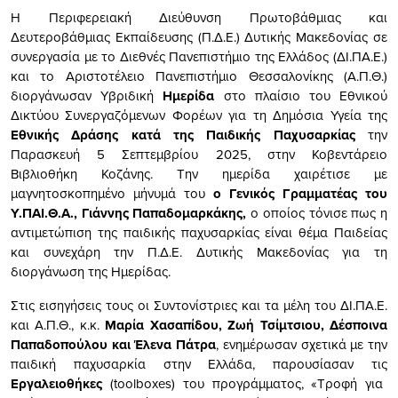
Η Περιφερειακή Διεύθυνση Πρωτοβάθμιας και
Δευτεροβάθμιας Εκπαίδευσης (Π.Δ.Ε.) Δυτικής Μακεδονίας σε
συνεργασία με το Διεθνές Πανεπιστήμιο της Ελλάδος (ΔΙ.ΠΑ.Ε.)
και το Αριστοτέλειο Πανεπιστήμιο Θεσσαλονίκης (Α.Π.Θ.)
διοργάνωσαν Υβριδική
Ημερίδα
στο πλαίσιο του Εθνικού
Δικτύου Συνεργαζόμενων Φορέων για τη Δημόσια Υγεία της
Εθνικής Δράσης κατά της Παιδικής Παχυσαρκίας
την
Παρασκευή 5 Σεπτεμβρίου 2025, στην Κοβεντάρειο
Βιβλιοθήκη Κοζάνης. Την ημερίδα χαιρέτισε με
μαγνητοσκοπημένο μήνυμά του
ο Γενικός Γραμματέας του
Υ.ΠΑΙ.Θ.Α., Γιάννης Παπαδομαρκάκης,
ο οποίος τόνισε πως η
αντιμετώπιση της παιδικής παχυσαρκίας είναι θέμα Παιδείας
και συνεχάρη την Π.Δ.Ε. Δυτικής Μακεδονίας για τη
διοργάνωση της Ημερίδας.
Στις εισηγήσεις τους οι Συντονίστριες και τα μέλη του ΔΙ.ΠΑ.Ε.
και Α.Π.Θ., κ.κ.
Μαρία Χασαπίδου, Ζωή Τσίμτσιου, Δέσποινα
Παπαδοπούλου και Έλενα Πάτρα
, ενημέρωσαν σχετικά με την
παιδική παχυσαρκία στην Ελλάδα, παρουσίασαν τις
Εργαλειοθήκες
(toolboxes) του προγράμματος, «Τροφή για