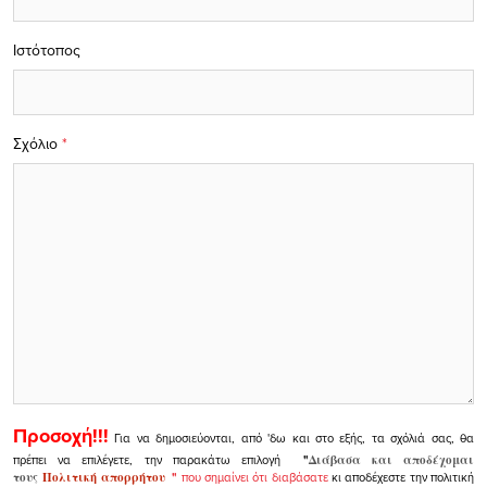
Ιστότοπος
Σχόλιο
*
Προσοχή!!!
Για να δημοσιεύονται, από 'δω και στο εξής, τα σχόλιά σας, θα
πρέπει να επιλέγετε, την παρακάτω επιλογή
"
Διάβασα και αποδέχομαι
τους
Πολιτική απορρήτου
"
που σημαίνει ότι διαβάσατε
κι αποδέχεστε την πολιτική