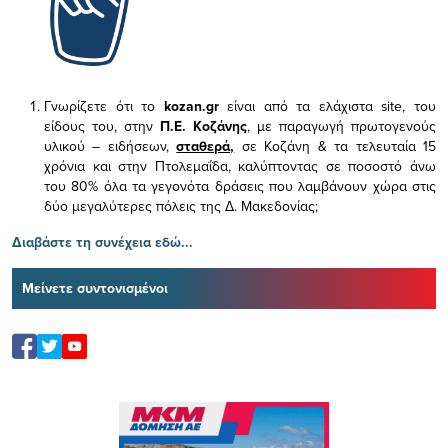
Γνωρίζετε ότι το
kozan.gr
είναι από τα ελάχιστα
site, του
είδους του,
στην
Π.Ε. Κοζάνης
, με παραγωγή πρωτογενούς
υλικού – ειδήσεων,
σταθερά,
σε Κοζάνη & τα τελευταία 15
χρόνια και στην Πτολεμαΐδα, καλύπτοντας σε ποσοστό άνω
του 80% όλα τα γεγονότα δράσεις που λαμβάνουν χώρα στις
δύο μεγαλύτερες πόλεις της Δ. Μακεδονίας;
Διαβάστε τη συνέχεια εδώ...
Μείνετε συντονισμένοι