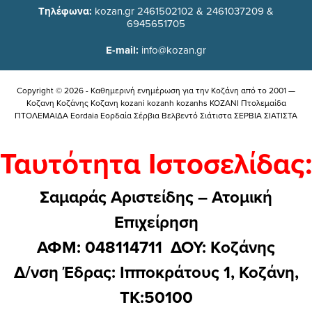
Τηλέφωνα:
kozan.gr 2461502102 & 2461037209 &
6945651705
E-mail:
info@kozan.gr
Copyright © 2026 - Καθημερινή ενημέρωση για την Kοζάνη από το 2001 —
Κοζανη Κοζάνης Κοζανη kozani kozanh kozanhs KOZANI Πτολεμαίδα
ΠΤΟΛΕΜΑΙΔΑ Eordaia Εορδαία Σέρβια Βελβεντό Σιάτιστα ΣΕΡΒΙΑ ΣΙΑΤΙΣΤΑ
Ταυτότητα Ιστοσελίδας:
Σαμαράς Αριστείδης – Ατομική
Επιχείρηση
ΑΦΜ: 048114711 ΔΟΥ: Kοζάνης
Δ/νση Έδρας: Ιπποκράτους 1, Κοζάνη,
ΤΚ:50100