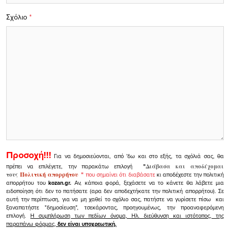
Σχόλιο
*
Προσοχή!!!
Για να δημοσιεύονται, από 'δω και στο εξής, τα σχόλιά σας, θα
πρέπει να επιλέγετε, την παρακάτω επιλογή
"
Διάβασα και αποδέχομαι
τους
Πολιτική απορρήτου
"
που σημαίνει ότι διαβάσατε
κι αποδέχεστε την πολιτική
απορρήτου του
kozan.gr.
Αν, κάποια φορά, ξεχάσετε να το κάνετε θα λάβετε μια
ειδοποίηση ότι δεν το πατήσατε (αρα δεν αποδεχτήκατε την πολιτική απορρήτου). Σε
αυτή την περίπτωση, για να μη χαθεί το σχόλιο σας, πατήστε να γυρίσετε πίσω και
ξαναπατήστε "δημοσίευση", τσεκάροντας, προηγουμένως, την προαναφερόμενη
επιλογή.
Η συμπλήρωση των πεδίων όνομα, Ηλ. διεύθυνση και ιστότοπος, της
παραπάνω φόρμας,
δεν είναι υποχρεωτική.