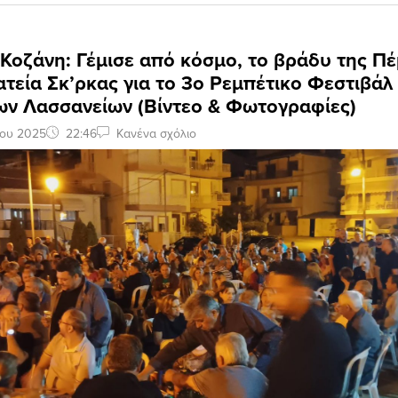
 Κοζάνη: Γέμισε από κόσμο, το βράδυ της Π
λατεία Σκ’ρκας για το 3ο Ρεμπέτικο Φεστιβάλ
των Λασσανείων (Βίντεο & Φωτογραφίες)
ίου 2025
22:46
Κανένα σχόλιο