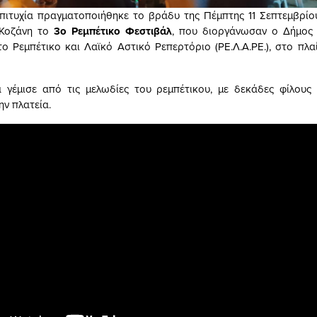
επιτυχία πραγματοποιήθηκε το βράδυ της Πέμπτης 11 Σεπτεμβρίο
 Κοζάνη το
3ο Ρεμπέτικο Φεστιβάλ
, που διοργάνωσαν ο Δήμος 
το Ρεμπέτικο και Λαϊκό Αστικό Ρεπερτόριο (ΡΕ.Λ.Α.ΡΕ.), στο πλ
 γέμισε από τις μελωδίες του ρεμπέτικου, με δεκάδες φίλους 
ην πλατεία.