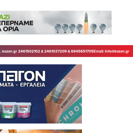
. kozan.gr 2461502102 & 2461037209 & 6945651705
Email:
info@kozan.gr