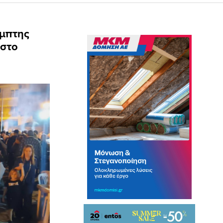
έμπτης
 στο