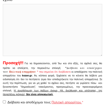
Προσοχή!!!
Για να δημοσιεύονται, από 'δω και στο εξής, τα σχόλιά σας, θα
πρέπει να επιλέγετε, την παρακάτω επιλογή
"
Διάβασα και αποδέχομαι
τους
Πολιτική απορρήτου
"
που σημαίνει ότι διαβάσατε
κι αποδέχεστε την πολιτική
απορρήτου του
kozan.gr.
Αν, κάποια φορά, ξεχάσετε να το κάνετε θα λάβετε μια
ειδοποίηση ότι δεν το πατήσατε (αρα δεν αποδεχτήκατε την πολιτική απορρήτου). Σε
αυτή την περίπτωση, για να μη χαθεί το σχόλιο σας, πατήστε να γυρίσετε πίσω και
ξαναπατήστε "δημοσίευση", τσεκάροντας, προηγουμένως, την προαναφερόμενη
επιλογή.
Η συμπλήρωση των πεδίων όνομα, Ηλ. διεύθυνση και ιστότοπος, της
παραπάνω φόρμας,
δεν είναι υποχρεωτική.
Διάβασα και αποδέχομαι τους
Πολιτική απορρήτου
*