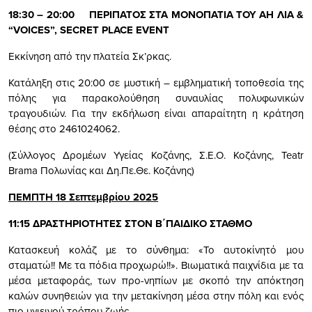
18:30 – 20:00 ΠΕΡΙΠΑΤΟΣ ΣΤΑ ΜΟΝΟΠΑΤΙΑ ΤΟΥ ΑΗ ΛΙΑ &
“VOICES”, SECRET PLACE EVENT
Εκκίνηση από την πλατεία Σκ’ρκας.
Κατάληξη στις 20:00 σε μυστική – εμβληματική τοποθεσία της
πόλης για παρακολούθηση συναυλίας πολυφωνικών
τραγουδιών. Για την εκδήλωση είναι απαραίτητη η κράτηση
θέσης στο 2461024062.
(Σύλλογος Δρομέων Υγείας Κοζάνης, Σ.Ε.Ο. Κοζάνης, Teatr
Brama Πολωνίας και Δη.Πε.Θε. Κοζάνης)
ΠΕΜΠΤΗ 18 Σεπτεμβρίου 2025
11:15 ΔΡΑΣΤΗΡΙΟΤΗΤΕΣ ΣΤΟΝ Β΄ΠΑΙΔΙΚΟ ΣΤΑΘΜΟ
Κατασκευή κολάζ με το σύνθημα: «Το αυτοκίνητό μου
σταματώ!! Με τα πόδια προχωρώ!!». Βιωματικά παιχνίδια με τα
μέσα μεταφοράς, των προ-νηπίων με σκοπό την απόκτηση
καλών συνηθειών για την μετακίνηση μέσα στην πόλη και ενός
πιο υγιεινού τρόπου ζωής.