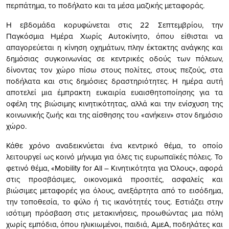
περπάτημα, το ποδήλατο και τα μέσα μαζικής μεταφοράς.
Η εβδομάδα κορυφώνεται στις 22 Σεπτεμβρίου, την
Παγκόσμια Ημέρα Χωρίς Αυτοκίνητο, όπου είθισται να
απαγορεύεται η κίνηση οχημάτων, πλην έκτακτης ανάγκης και
δημόσιας συγκοινωνίας σε κεντρικές οδούς των πόλεων,
δίνοντας τον χώρο πίσω στους πολίτες, στους πεζούς, στα
ποδήλατα και στις δημόσιες δραστηριότητες. Η ημέρα αυτή
αποτελεί μια έμπρακτη ευκαιρία ευαισθητοποίησης για τα
οφέλη της βιώσιμης κινητικότητας, αλλά και την ενίσχυση της
κοινωνικής ζωής και της αίσθησης του «ανήκειν» στον δημόσιο
χώρο.
Κάθε χρόνο αναδεικνύεται ένα κεντρικό θέμα, το οποίο
λειτουργεί ως κοινό μήνυμα για όλες τις ευρωπαϊκές πόλεις. Το
φετινό θέμα, «Mobility for All – Κινητικότητα για Όλους», αφορά
στις προσβάσιμες, οικονομικά προσιτές, ασφαλείς και
βιώσιμες μεταφορές για όλους, ανεξάρτητα από το εισόδημα,
την τοποθεσία, το φύλο ή τις ικανότητές τους. Εστιάζει στην
ισότιμη πρόσβαση στις μετακινήσεις, προωθώντας μια πόλη
χωρίς εμπόδια, όπου ηλικιωμένοι, παιδιά, ΑμεΑ, ποδηλάτες και