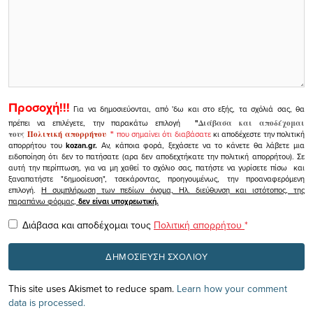
Προσοχή!!!
Για να δημοσιεύονται, από 'δω και στο εξής, τα σχόλιά σας, θα
πρέπει να επιλέγετε, την παρακάτω επιλογή
"
Διάβασα και αποδέχομαι
τους
Πολιτική απορρήτου
"
που σημαίνει ότι διαβάσατε
κι αποδέχεστε την πολιτική
απορρήτου του
kozan.gr.
Αν, κάποια φορά, ξεχάσετε να το κάνετε θα λάβετε μια
ειδοποίηση ότι δεν το πατήσατε (αρα δεν αποδεχτήκατε την πολιτική απορρήτου). Σε
αυτή την περίπτωση, για να μη χαθεί το σχόλιο σας, πατήστε να γυρίσετε πίσω και
ξαναπατήστε "δημοσίευση", τσεκάροντας, προηγουμένως, την προαναφερόμενη
επιλογή.
Η συμπλήρωση των πεδίων όνομα, Ηλ. διεύθυνση και ιστότοπος, της
παραπάνω φόρμας,
δεν είναι υποχρεωτική.
Διάβασα και αποδέχομαι τους
Πολιτική απορρήτου
*
This site uses Akismet to reduce spam.
Learn how your comment
data is processed.