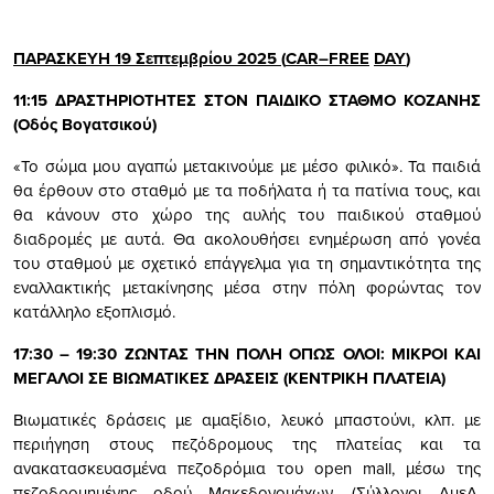
ΠΑΡΑΣΚΕΥΗ 19 Σεπτεμβρίου 2025
(
CAR
–
FREE
DAY
)
11:15 ΔΡΑΣΤΗΡΙΟΤΗΤΕΣ ΣΤΟΝ ΠΑΙΔΙΚΟ ΣΤΑΘΜΟ ΚΟΖΑΝΗΣ
(Οδός Βογατσικού)
«Το σώμα μου αγαπώ μετακινούμε με μέσο φιλικό». Τα παιδιά
θα έρθουν στο σταθμό με τα ποδήλατα ή τα πατίνια τους, και
θα κάνουν στο χώρο της αυλής του παιδικού σταθμού
διαδρομές με αυτά. Θα ακολουθήσει ενημέρωση από γονέα
του σταθμού με σχετικό επάγγελμα για τη σημαντικότητα της
εναλλακτικής μετακίνησης μέσα στην πόλη φορώντας τον
κατάλληλο εξοπλισμό.
17:30 – 19:30 ΖΩΝΤΑΣ ΤΗΝ ΠΟΛΗ ΟΠΩΣ ΟΛΟΙ: ΜΙΚΡΟΙ ΚΑΙ
ΜΕΓΑΛΟΙ ΣΕ ΒΙΩΜΑΤΙΚΕΣ ΔΡΑΣΕΙΣ (ΚΕΝΤΡΙΚΗ ΠΛΑΤΕΙΑ)
Βιωματικές δράσεις με αμαξίδιο, λευκό μπαστούνι, κλπ. με
περιήγηση στους πεζόδρομους της πλατείας και τα
ανακατασκευασμένα πεζοδρόμια του open mall, μέσω της
πεζοδρομημένης οδού Μακεδονομάχων. (Σύλλογοι ΑμεΑ,