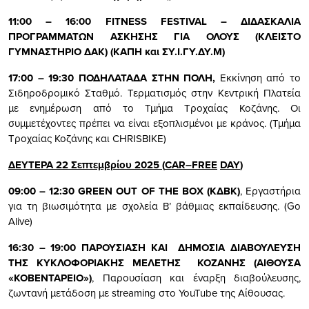
11:00 – 16:00 FITNESS FESTIVAL – ΔΙΔΑΣΚΑΛΙΑ
ΠΡΟΓΡΑΜΜΑΤΩΝ ΑΣΚΗΣΗΣ ΓΙΑ ΟΛΟΥΣ (ΚΛΕΙΣΤΟ
ΓΥΜΝΑΣΤΗΡΙΟ ΔΑΚ) (ΚΑΠΗ και ΣΥ.Ι.ΓΥ.ΔΥ.Μ)
17:00 – 19:30 ΠΟΔΗΛΑΤΑΔΑ ΣΤΗΝ ΠΟΛΗ,
Εκκίνηση από το
Σιδηροδρομικό Σταθμό. Τερματισμός στην Κεντρική Πλατεία
με ενημέρωση από το Τμήμα Τροχαίας Κοζάνης. Οι
συμμετέχοντες πρέπει να είναι εξοπλισμένοι με κράνος. (Τμήμα
Τροχαίας Κοζάνης και CHRISBIKE)
ΔΕΥΤΕΡΑ 22 Σεπτεμβρίου 2025
(
CAR
–
FREE
DAY
)
09:00 – 12:30
GREEN
OUT
OF
THE
BOX
(ΚΔΒΚ)
, Εργαστήρια
για τη βιωσιμότητα με σχολεία Β’ βάθμιας εκπαίδευσης. (Go
Alive)
16:30 – 19:00 ΠΑΡΟΥΣΙΑΣΗ ΚΑΙ ΔΗΜΟΣΙΑ ΔΙΑΒΟΥΛΕΥΣΗ
ΤΗΣ ΚΥΚΛΟΦΟΡΙΑΚΗΣ ΜΕΛΕΤΗΣ ΚΟΖΑΝΗΣ (ΑΙΘΟΥΣΑ
«ΚΟΒΕΝΤΑΡΕΙΟ»)
, Παρουσίαση και έναρξη διαβούλευσης,
ζωντανή μετάδοση με streaming στο YouTube της Αίθουσας.