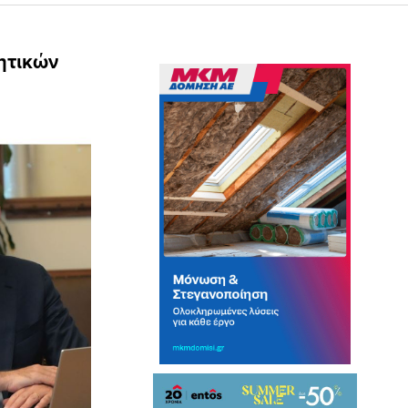
ητικών