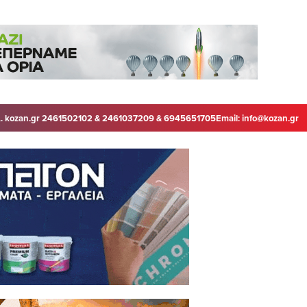
. kozan.gr 2461502102 & 2461037209 & 6945651705
Email:
info@kozan.gr