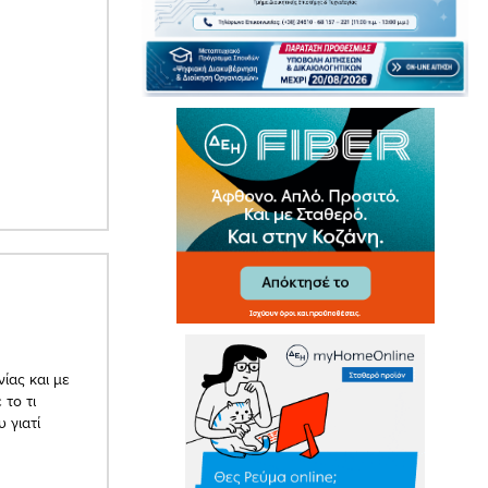
ίας και με
 το τι
 γιατί