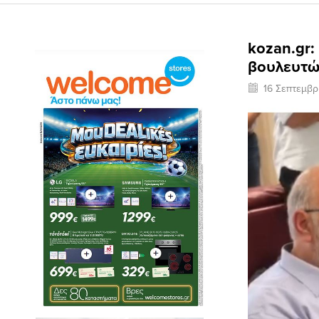
kozan.gr:
βουλευτών
16 Σεπτεμβρ