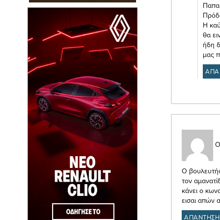
Παπα
Πρόδ
Η καύ
θα ει
ήδη δ
μας 
ΑΠΑ
Ο
Ο βουλευτής
τον αμανατί
κάνει ο κωνσ
εισαι απών 
ΑΠΑΝΤΗΣΗ