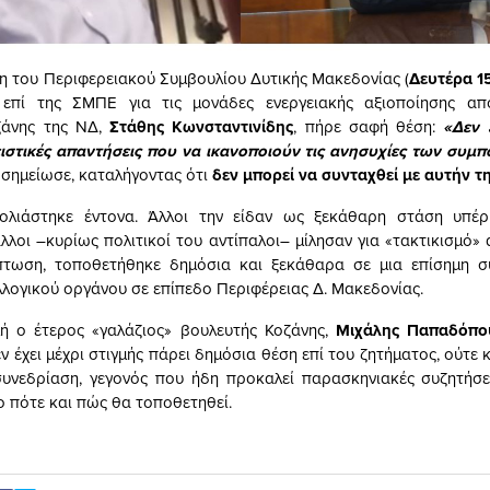
η του Περιφερειακού Συμβουλίου Δυτικής Μακεδονίας (
Δευτέρα 1
επί της ΣΜΠΕ για τις μονάδες ενεργειακής αξιοποίησης απ
ζάνης της ΝΔ,
Στάθης Κωνσταντινίδης
, πήρε σαφή θέση:
«Δεν 
ιστικές απαντήσεις που να ικανοποιούν τις ανησυχίες των συμπ
σημείωσε, καταλήγοντας ότι
δεν μπορεί να συνταχθεί με αυτήν τ
λιάστηκε έντονα. Άλλοι την είδαν ως ξεκάθαρη στάση υπέ
λλοι –κυρίως πολιτικοί του αντίπαλοι– μίλησαν για «τακτικισμό»
πτωση, τοποθετήθηκε δημόσια και ξεκάθαρα σε μια επίσημη σ
λογικού οργάνου σε επίπεδο Περιφέρειας Δ. Μακεδονίας.
μή ο έτερος «γαλάζιος» βουλευτής Κοζάνης,
Μιχάλης Παπαδόπο
ν έχει μέχρι στιγμής πάρει δημόσια θέση επί του ζητήματος, ούτε
υνεδρίαση, γεγονός που ήδη προκαλεί παρασκηνιακές συζητήσει
ο πότε και πώς θα τοποθετηθεί.