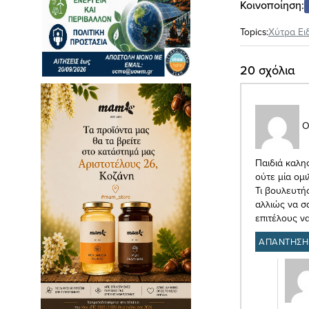
Κοινοποίηση:
Topics:
Xύτρα Ει
20 σχόλια
Ο
Παιδιά καλη
ούτε μία ομ
Τι βουλευτής
αλλιώς να σ
επιτέλους ν
ΑΠΑΝΤΗΣΗ