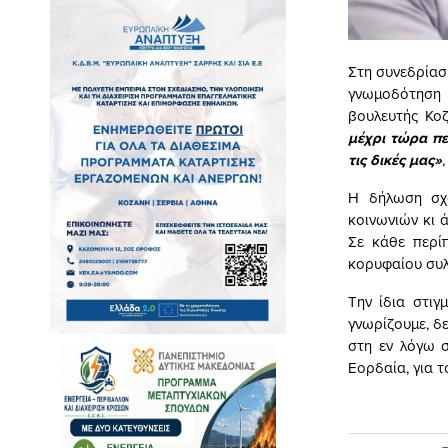
Στη συνεδρίασ
γνωμοδότηση 
βουλευτής Κο
μέχρι τώρα πε
τις δικές μας»
,
Η δήλωση σχο
κοινωνιών κι ά
Σε κάθε περί
κορυφαίου συλ
Την ίδια στιγ
γνωρίζουμε, δε
στη εν λόγω σ
Εορδαία, για τ