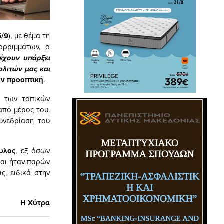
5/9
), με θέμα τη
ορριμμάτων, ο
έχουν υπάρξει
ολιτών μας και
ην προοπτική
.
ρ των τοπικών
 από μέρος του.
υνεδρίαση του
υλος
, εξ όσων
 και ήταν παρών
ς, ειδικά στην
Η Χύτρα