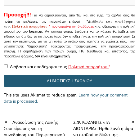
Προσοχή!!!
Για να δημοσιεύονται, από 'δω και στο εξής, τα σχόλιά σας, θα
πρέπει να επιλέγετε, την παρακάτω επιλογή
"
Διάβασα και αποδέχομαι
τους
Πολιτική απορρήτου
"
που σημαίνει ότι διαβάσατε
κι αποδέχεστε την πολιτική
απορρήτου του
kozan.gr.
Αν, κάποια φορά, ξεχάσετε να το κάνετε θα λάβετε μια
ειδοποίηση ότι δεν το πατήσατε (αρα δεν αποδεχτήκατε την πολιτική απορρήτου). Σε
αυτή την περίπτωση, για να μη χαθεί το σχόλιο σας, πατήστε να γυρίσετε πίσω και
ξαναπατήστε "δημοσίευση", τσεκάροντας, προηγουμένως, την προαναφερόμενη
επιλογή.
Η συμπλήρωση των πεδίων όνομα, Ηλ. διεύθυνση και ιστότοπος, της
παραπάνω φόρμας,
δεν είναι υποχρεωτική.
Διάβασα και αποδέχομαι τους
Πολιτική απορρήτου
*
This site uses Akismet to reduce spam.
Learn how your comment
data is processed.
Ανακοίνωση της Λαϊκής
Σ.Φ. ΚΟΖΑΝΗΣ «ΤΑ
Συσπείρωσης για τη
ΛΙΟΝΤΑΡΙΑ»: Ήρθε ξανά η ώρα
συνεδρίαση του Περιφερειακού
να σταθούμε δίπλα της…