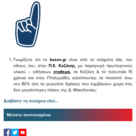
Γνωρίζετε ότι το
kozan.gr
είναι από τα ελάχιστα
site, του
είδους του,
στην
Π.Ε. Κοζάνης
, με παραγωγή πρωτογενούς
υλικού – ειδήσεων,
σταθερά,
σε Κοζάνη & τα τελευταία 15
χρόνια και στην Πτολεμαΐδα, καλύπτοντας σε ποσοστό άνω
του 80% όλα τα γεγονότα δράσεις που λαμβάνουν χώρα στις
δύο μεγαλύτερες πόλεις της Δ. Μακεδονίας;
Διαβάστε τη συνέχεια εδώ...
Μείνετε συντονισμένοι