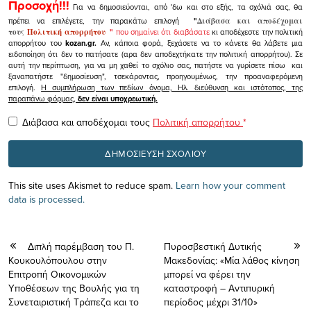
Προσοχή!!!
Για να δημοσιεύονται, από 'δω και στο εξής, τα σχόλιά σας, θα
πρέπει να επιλέγετε, την παρακάτω επιλογή
"
Διάβασα και αποδέχομαι
τους
Πολιτική απορρήτου
"
που σημαίνει ότι διαβάσατε
κι αποδέχεστε την πολιτική
απορρήτου του
kozan.gr.
Αν, κάποια φορά, ξεχάσετε να το κάνετε θα λάβετε μια
ειδοποίηση ότι δεν το πατήσατε (αρα δεν αποδεχτήκατε την πολιτική απορρήτου). Σε
αυτή την περίπτωση, για να μη χαθεί το σχόλιο σας, πατήστε να γυρίσετε πίσω και
ξαναπατήστε "δημοσίευση", τσεκάροντας, προηγουμένως, την προαναφερόμενη
επιλογή.
Η συμπλήρωση των πεδίων όνομα, Ηλ. διεύθυνση και ιστότοπος, της
παραπάνω φόρμας,
δεν είναι υποχρεωτική.
Διάβασα και αποδέχομαι τους
Πολιτική απορρήτου
*
This site uses Akismet to reduce spam.
Learn how your comment
data is processed.
Διπλή παρέμβαση του Π.
Πυροσβεστική Δυτικής
Κουκουλόπουλου στην
Μακεδονίας: «Μία λάθος κίνηση
Επιτροπή Οικονομικών
μπορεί να φέρει την
Υποθέσεων της Βουλής για τη
καταστροφή – Αντιπυρική
Συνεταιριστική Τράπεζα και το
περίοδος μέχρι 31/10»