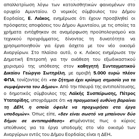
απαλλοτρίωση λόγω των κατολισθητικών φαινομένων στο
ορυχείο Αμυνταίου. Ο νομικός σύμβουλος του Δήμου
Εορδαίας,
Ε. Λιάκος
, ενημέρωσε ότι έχουν προσβληθεί οι
πρόσφατες αποφάσεις του Δήμου Αμυνταίου, με τις οποίες τα
χρήματα εντάχθηκαν σε αναμόρφωση προϋπολογισμού και
τεχνικού προγράμματος, δίνοντας τη δυνατότητα να
χρησιμοποιηθούν για έργα άσχετα με τον νέο οικισμό
Αναργύρων. Στο πλαίσιο αυτό, ο κ. Λιάκος ενημέρωσε την
Δημοτική Επιτροπή για την ανάθεση του εξωδικαστικού
χειρισμού της υπόθεσης στον
καθηγητή Συνταγματικού
Δικαίου Γεώργιο Σωτηρέλη
, με αμοιβή
5.000 ευρώ πλέον
ΦΠΑ
, τονίζοντας ότι
«το ζήτημα έχει κρίσιμη σημασία για τα
συμφέροντα του Δήμου»
. Από την πλευρά της αντιπολίτευσης,
ο δημοτικός σύμβουλος της
Λαϊκής Συσπείρωσης, Πέτρος
Υταταρίδης
, υπογράμμισε ότι
«η πραγματική ευθύνη βαραίνει
τη ΔΕΗ, η οποία όφειλε να προχωρήσει στα έργα
υποδομών»
. Όπως είπε,
«δεν είναι σωστό να μπαίνουν δύο
δήμοι σε αντιπαράθεση» ε
πιμένοντας πως ο κύριος
υπεύθυνος για τα έργα υποδομής στο νέο οικισμό των
Αναργύρων εντός του Δήμου Εορδαίας είναι η ΔΕΗ
.