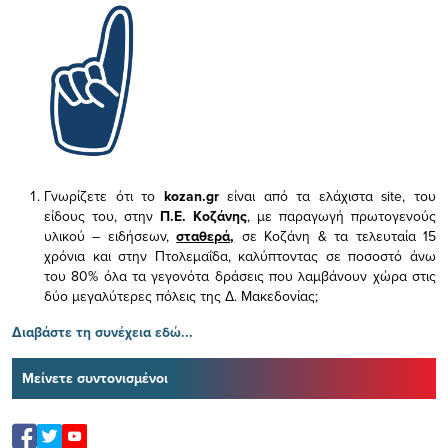
Γνωρίζετε ότι το
kozan.gr
είναι από τα ελάχιστα
site, του
είδους του,
στην
Π.Ε. Κοζάνης
, με παραγωγή πρωτογενούς
υλικού – ειδήσεων,
σταθερά,
σε Κοζάνη & τα τελευταία 15
χρόνια και στην Πτολεμαΐδα, καλύπτοντας σε ποσοστό άνω
του 80% όλα τα γεγονότα δράσεις που λαμβάνουν χώρα στις
δύο μεγαλύτερες πόλεις της Δ. Μακεδονίας;
Διαβάστε τη συνέχεια εδώ...
Μείνετε συντονισμένοι