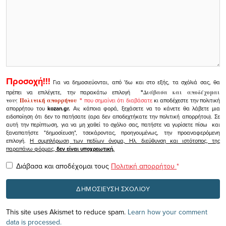
Προσοχή!!!
Για να δημοσιεύονται, από 'δω και στο εξής, τα σχόλιά σας, θα
πρέπει να επιλέγετε, την παρακάτω επιλογή
"
Διάβασα και αποδέχομαι
τους
Πολιτική απορρήτου
"
που σημαίνει ότι διαβάσατε
κι αποδέχεστε την πολιτική
απορρήτου του
kozan.gr.
Αν, κάποια φορά, ξεχάσετε να το κάνετε θα λάβετε μια
ειδοποίηση ότι δεν το πατήσατε (αρα δεν αποδεχτήκατε την πολιτική απορρήτου). Σε
αυτή την περίπτωση, για να μη χαθεί το σχόλιο σας, πατήστε να γυρίσετε πίσω και
ξαναπατήστε "δημοσίευση", τσεκάροντας, προηγουμένως, την προαναφερόμενη
επιλογή.
Η συμπλήρωση των πεδίων όνομα, Ηλ. διεύθυνση και ιστότοπος, της
παραπάνω φόρμας,
δεν είναι υποχρεωτική.
Διάβασα και αποδέχομαι τους
Πολιτική απορρήτου
*
This site uses Akismet to reduce spam.
Learn how your comment
data is processed.