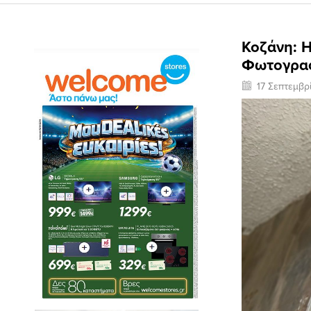
Κοζάνη: H
Φωτογραφ
17 Σεπτεμβρ