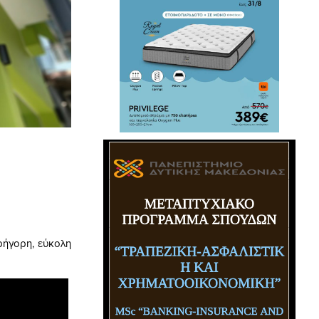
ρήγορη, εύκολη