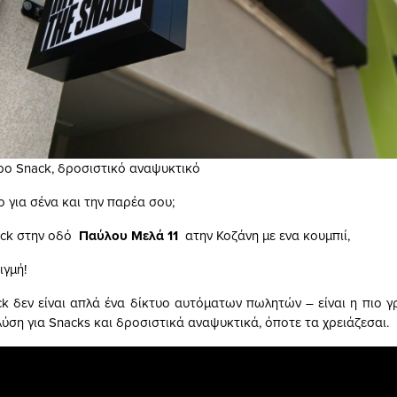
ρο Snack, δροσιστικό αναψυκτικό
ρο για σένα και την παρέα σου;
nack στην οδό
Παύλου Μελά 11
ατην Κοζάνη με ενα κουμπιί,
ιγμή!
ack δεν είναι απλά ένα δίκτυο αυτόματων πωλητών – είναι η πιο γ
λύση για Snacks και δροσιστικά αναψυκτικά, όποτε τα χρειάζεσαι.