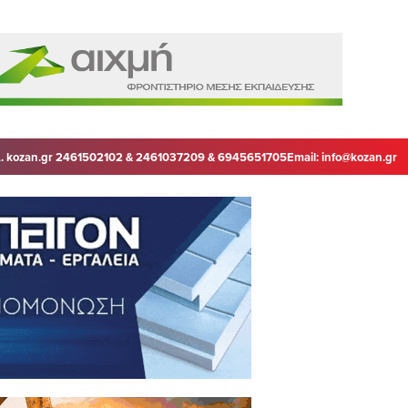
. kozan.gr 2461502102 & 2461037209 & 6945651705
Email:
info@kozan.gr