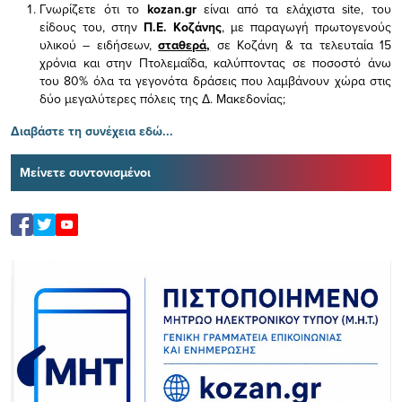
Γνωρίζετε ότι το
kozan.gr
είναι από τα ελάχιστα
site, του
είδους του,
στην
Π.Ε. Κοζάνης
, με παραγωγή πρωτογενούς
υλικού – ειδήσεων,
σταθερά,
σε Κοζάνη & τα τελευταία 15
χρόνια και στην Πτολεμαΐδα, καλύπτοντας σε ποσοστό άνω
του 80% όλα τα γεγονότα δράσεις που λαμβάνουν χώρα στις
δύο μεγαλύτερες πόλεις της Δ. Μακεδονίας;
Διαβάστε τη συνέχεια εδώ...
Μείνετε συντονισμένοι