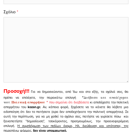
Σχόλιο
*
Προσοχή!!!
Για να δημοσιεύονται, από 'δω και στο εξής, τα σχόλιά σας, θα
πρέπει να επιλέγετε, την παρακάτω επιλογή
"
Διάβασα και αποδέχομαι
τους
Πολιτική απορρήτου
"
που σημαίνει ότι διαβάσατε
κι αποδέχεστε την πολιτική
απορρήτου του
kozan.gr.
Αν, κάποια φορά, ξεχάσετε να το κάνετε θα λάβετε μια
ειδοποίηση ότι δεν το πατήσατε (αρα δεν αποδεχτήκατε την πολιτική απορρήτου). Σε
αυτή την περίπτωση, για να μη χαθεί το σχόλιο σας, πατήστε να γυρίσετε πίσω και
ξαναπατήστε "δημοσίευση", τσεκάροντας, προηγουμένως, την προαναφερόμενη
επιλογή.
Η συμπλήρωση των πεδίων όνομα, Ηλ. διεύθυνση και ιστότοπος, της
παραπάνω φόρμας,
δεν είναι υποχρεωτική.