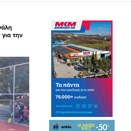
γάλη
 για την