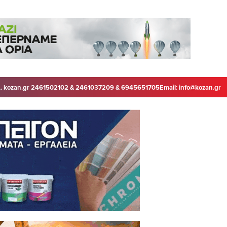
. kozan.gr 2461502102 & 2461037209 & 6945651705
Email:
info@kozan.gr