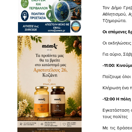
Τον Δήμο Γρε
Αθλητισμού, Α
Τζημορώτα.
Οι επόμενες δ
Οι εκδηλώσεις
Για αύριο, Σά
-11:00: Κινού
Παίζουμε όλοι 
Κλήρωση ένα π
-12:00 Η πόλη 
Εγκατάσταση σ
τους πολίτες
Με τις δράσει