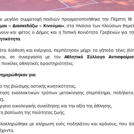
αι μεγάλη συμμετοχή παιδιών πραγματοποιήθηκε την Πέμπτη 18
μαι – Διασκεδάζω – Κινούμαι»
, στα πλαίσια των πλούσιων θεμ
νουν και φέτος ο Δήμος και η Τοπική Κοινότητα Γρεβενών για 
ητικότητα
.
μάτα διάθεση και ενέργεια, περπάτησαν μέχρι τα γήπεδα τένις (δ
 και, σε συνεργασία με τον
Αθλητικό Σύλλογο Αντισφαίρι
 ποικίλες αθλητικές δραστηριότητες.
νημερώθηκαν για:
α της βιώσιμης αστικής κινητικότητας,
έτηση εναλλακτικών τρόπων μετακίνησης (περπάτημα, ποδήλατο,
),
έργεια οικολογικής συνείδησης και την αξία της άθλησης,
τη βελτίωση της ποιότητας ζωής.
λοκληρώθηκε με κλήρωση ενός ποδηλάτου και κράνους, που δό
έχοντα.