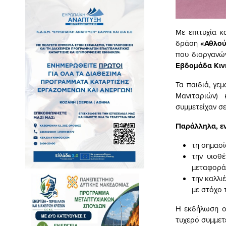
Με επιτυχία κ
δράση
«Αθλού
που διοργανώ
Εβδομάδα Κιν
Τα παιδιά, γε
Μανιταριών)
συμμετείχαν σε
Παράλληλα, ε
τη σημασί
την υιοθ
μεταφοράς
την καλλι
με στόχο 
Η εκδήλωση ο
τυχερό συμμετ