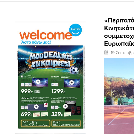
«Περπατά
Κινητικότ
συμμετοχή
Ευρωπαϊκ
19 Σεπτεμβρ