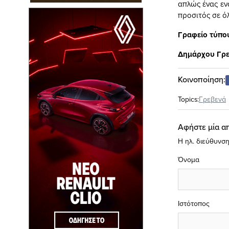
απλώς ένας εν
προσιτός σε όλε
Γραφείο τύπο
Δημάρχου Γρ
Κοινοποίηση:
Topics:
Γρεβενά
Αφήστε μία α
Η ηλ. διεύθυνση
Όνομα
Ιστότοπος