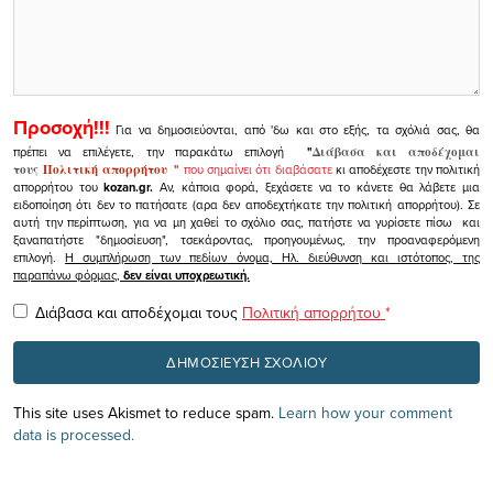
Προσοχή!!!
Για να δημοσιεύονται, από 'δω και στο εξής, τα σχόλιά σας, θα
πρέπει να επιλέγετε, την παρακάτω επιλογή
"
Διάβασα και αποδέχομαι
τους
Πολιτική απορρήτου
"
που σημαίνει ότι διαβάσατε
κι αποδέχεστε την πολιτική
απορρήτου του
kozan.gr.
Αν, κάποια φορά, ξεχάσετε να το κάνετε θα λάβετε μια
ειδοποίηση ότι δεν το πατήσατε (αρα δεν αποδεχτήκατε την πολιτική απορρήτου). Σε
αυτή την περίπτωση, για να μη χαθεί το σχόλιο σας, πατήστε να γυρίσετε πίσω και
ξαναπατήστε "δημοσίευση", τσεκάροντας, προηγουμένως, την προαναφερόμενη
επιλογή.
Η συμπλήρωση των πεδίων όνομα, Ηλ. διεύθυνση και ιστότοπος, της
παραπάνω φόρμας,
δεν είναι υποχρεωτική.
Διάβασα και αποδέχομαι τους
Πολιτική απορρήτου
*
This site uses Akismet to reduce spam.
Learn how your comment
data is processed.