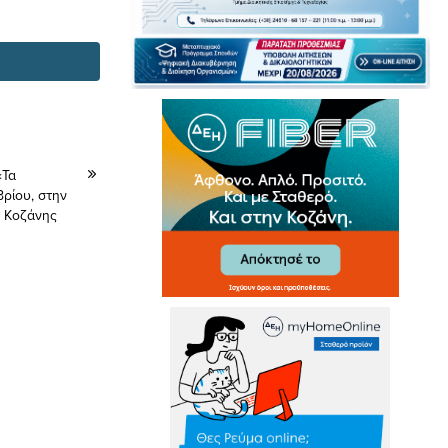
«Τα
ρίου, στην
η Κοζάνης