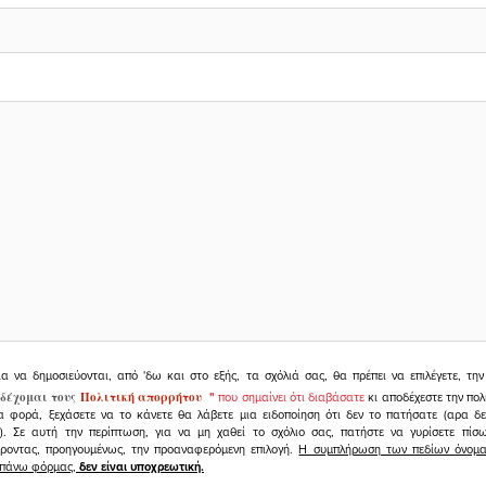
ια να δημοσιεύονται, από 'δω και στο εξής, τα σχόλιά σας, θα πρέπει να επιλέγετε, τ
δέχομαι τους
Πολιτική απορρήτου
"
που σημαίνει ότι διαβάσατε
κι αποδέχεστε την πολ
α φορά, ξεχάσετε να το κάνετε θα λάβετε μια ειδοποίηση ότι δεν το πατήσατε (αρα δ
υ). Σε αυτή την περίπτωση, για να μη χαθεί το σχόλιο σας, πατήστε να γυρίσετε πί
άροντας, προηγουμένως, την προαναφερόμενη επιλογή.
Η συμπλήρωση των πεδίων όνομα,
ραπάνω φόρμας,
δεν είναι υποχρεωτική.