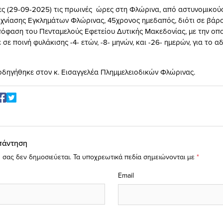
ες (29-09-2025) τις πρωινές ώρες στη Φλώρινα, από αστυνομικού
ιχνίασης Εγκλημάτων Φλώρινας, 45χρονος ημεδαπός, διότι σε βάρ
όφαση του Πενταμελούς Εφετείου Δυτικής Μακεδονίας, με την οπ
σε ποινή φυλάκισης -4- ετών, -8- μηνών, και -26- ημερών, για το α
οδηγήθηκε στον κ. Εισαγγελέα Πλημμελειοδικών Φλώρινας.
πάντηση
 σας δεν δημοσιεύεται.
Τα υποχρεωτικά πεδία σημειώνονται με
*
Email