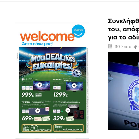
Συνελήφθ
του, από
για το αδ
30 Σεπτεμβ