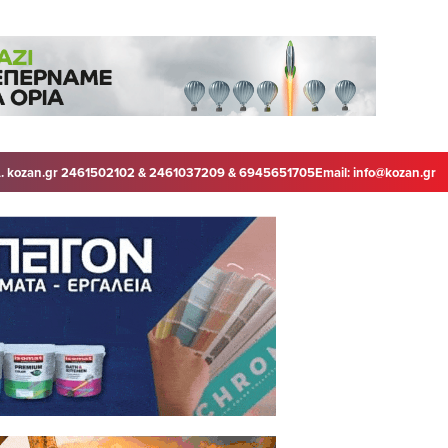
. kozan.gr 2461502102 & 2461037209 & 6945651705
Email:
info@kozan.gr