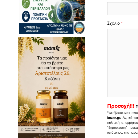
Σχόλιο
*
Προσοχή!!!
Γ
"
Διάβασα και απο
kozan.gr.
Αν, κάποι
πολιτική απορρήτο
"δημοσίευση", τσεκ
ιστότοπος, της πα