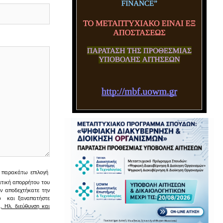
ην παρακάτω επιλογή
ιτική απορρήτου του
εν αποδεχτήκατε την
σω και ξαναπατήστε
 Ηλ. διεύθυνση και