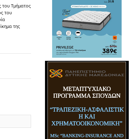
ς του Τμήματος
ος του
οία
δίκημα της