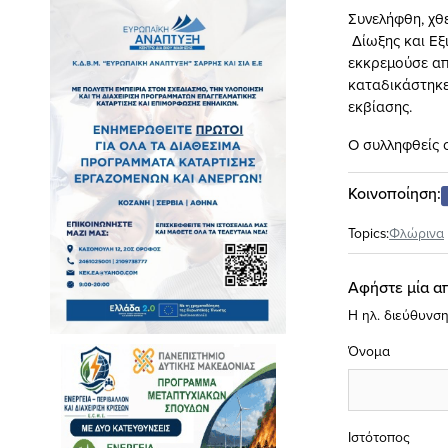
Συνελήφθη, χθ
Δίωξης και Εξ
εκκρεμούσε απ
καταδικάστηκε 
εκβίασης.
O συλληφθείς 
Κοινοποίηση:
Topics:
Φλώρινα
Αφήστε μία α
Η ηλ. διεύθυνση
Όνομα
Ιστότοπος