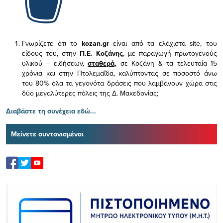
Γνωρίζετε ότι το
kozan.gr
είναι από τα ελάχιστα
site, του
είδους του,
στην
Π.Ε. Κοζάνης
, με παραγωγή πρωτογενούς
υλικού – ειδήσεων,
σταθερά,
σε Κοζάνη & τα τελευταία 15
χρόνια και στην Πτολεμαΐδα, καλύπτοντας σε ποσοστό άνω
του 80% όλα τα γεγονότα δράσεις που λαμβάνουν χώρα στις
δύο μεγαλύτερες πόλεις της Δ. Μακεδονίας;
Διαβάστε τη συνέχεια εδώ...
Μείνετε συντονισμένοι