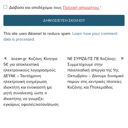
Διάβασα και αποδέχομαι τους
Πολιτική απορρήτου
*
This site uses Akismet to reduce spam.
Learn how your comment
data is processed.
kozan.gr: Κοζάνη: Κίνητρο
ΝΕ ΣΥΡΙΖΑ-ΠΣ ΠΕ Κοζάνης:
5€ για αποκλειστικά
Συμμετέχουμε στην
ηλεκτρονικούς λογαριασμούς
πανελλαδική απεργία της 1ης
ΔΕΥΑΚ – Ταυτόχρονη
Οκτωβρίου – Δίνουμε δυναμικό
ηλεκτρονική ενημέρωση
παρών στις κεντρικές πλατείες
ιδιοκτήτη και ενοικιαστή (με
Κοζάνης και Πτολεμαΐδας
ρητή συναίνεση), ώστε ο
ιδιοκτήτης να γνωρίζει
εγκαίρως οφειλές/κατανάλωση