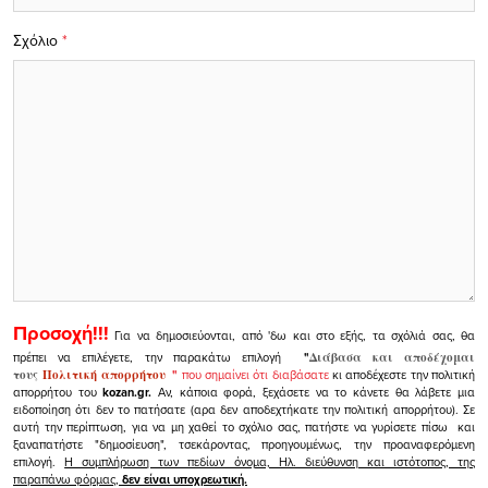
Σχόλιο
*
Προσοχή!!!
Για να δημοσιεύονται, από 'δω και στο εξής, τα σχόλιά σας, θα
πρέπει να επιλέγετε, την παρακάτω επιλογή
"
Διάβασα και αποδέχομαι
τους
Πολιτική απορρήτου
"
που σημαίνει ότι διαβάσατε
κι αποδέχεστε την πολιτική
απορρήτου του
kozan.gr.
Αν, κάποια φορά, ξεχάσετε να το κάνετε θα λάβετε μια
ειδοποίηση ότι δεν το πατήσατε (αρα δεν αποδεχτήκατε την πολιτική απορρήτου). Σε
αυτή την περίπτωση, για να μη χαθεί το σχόλιο σας, πατήστε να γυρίσετε πίσω και
ξαναπατήστε "δημοσίευση", τσεκάροντας, προηγουμένως, την προαναφερόμενη
επιλογή.
Η συμπλήρωση των πεδίων όνομα, Ηλ. διεύθυνση και ιστότοπος, της
παραπάνω φόρμας,
δεν είναι υποχρεωτική.