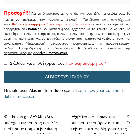
Προσοχή!!!
Για να δημοσιεύονται, από 'δω και στο εξής, τα σχόλιά σας, θα
πρέπει να επιλέγετε, την παρακάτω επιλογή
"
Διάβασα και αποδέχομαι
τους
Πολιτική απορρήτου
"
που σημαίνει ότι διαβάσατε
κι αποδέχεστε την πολιτική
απορρήτου του
kozan.gr.
Αν, κάποια φορά, ξεχάσετε να το κάνετε θα λάβετε μια
ειδοποίηση ότι δεν το πατήσατε (αρα δεν αποδεχτήκατε την πολιτική απορρήτου). Σε
αυτή την περίπτωση, για να μη χαθεί το σχόλιο σας, πατήστε να γυρίσετε πίσω και
ξαναπατήστε "δημοσίευση", τσεκάροντας, προηγουμένως, την προαναφερόμενη
επιλογή.
Η συμπλήρωση των πεδίων όνομα, Ηλ. διεύθυνση και ιστότοπος, της
παραπάνω φόρμας,
δεν είναι υποχρεωτική.
Διάβασα και αποδέχομαι τους
Πολιτική απορρήτου
*
This site uses Akismet to reduce spam.
Learn how your comment
data is processed.
kozan.gr: ΔΕΥΑΚ: «Δεν
’Εξήλθεν ο σπείρων του
υπάρχει αύξηση στις οφειλές –
σπείραι τον σπόρον αυτού’’. – Ο
Σταθεροποίηση και βελτίωση
Σεβασμιώτατος Μητροπολίτης