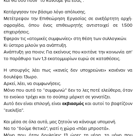
Και θα σου πουν “το κάνουμε για εσάς”.
Κατάργησαν τον βάσιμο λόγο απόλυσης.
Μετέτρεψαν την Επιθεώρηση Εργασίας σε ανεξάρτητη αρχή-
σφραγίδα, όπου ένας επιθεωρητής αντιστοιχεί σε 1.500
επιχειρήσεις.
Έφεραν τις «ατομικές συμφωνίες» στη θέση των συλλογικών.
Κι ύστερα μιλούν για ανάπτυξη.
Ανάπτυξη για ποιον; Για εκείνους που κοιτάνε την κοινωνία απ’
το παράθυρο των 1,3 εκατομμυρίων ευρώ σε καταθέσεις.
Η υπουργός λέει πως «κανείς δεν υποχρεώνει» κανέναν να
δουλέψει 13ωρο.
Αρκεί, λέει, να συμφωνήσεις.
Μόνο που αυτό το “συμφωνώ” δεν το λες ποτέ ελεύθερα, όταν
το ενοίκιο τρέχει και το σούπερ μάρκετ σε γονατίζει.
Αυτό δεν είναι επιλογή, είναι
εκβιασμός
και αυτοί το βαφτίζουν
“ευελιξία”.
Και μέσα σε όλα αυτά, μας ζητούν να κάνουμε υπομονή.
Να το “δούμε θετικά”, γιατί η χώρα «πάει μπροστά».
Μόνο που, όταν δουλεύεις 13 ώρες τη μέρα, το μόνο που