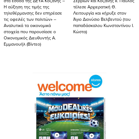
στα έσοδα τής ΔΕΥΑ Κοζάνης –
Σερβίων και Κοζάνης κ. Παύλος
Η αύξηση της τιμής της
τέλεσε Αρχιερατική Θ.
τηλεθέρμανσης δεν επηρέασε
Λειτουργία και κήρυξε στον
τις οφειλές των πολιτών» –
Άγιο Διονύσιο Βελβεντού (του
Αναλυτικά τα οικονομικά
παπαδάσκαλου Κωνσταντίνου Ι.
στοιχεία που παρουσίασε ο
Κώστα)
Οικονομικός Διευθυντής Α.
Εμμανουήλ (Βίντεο)