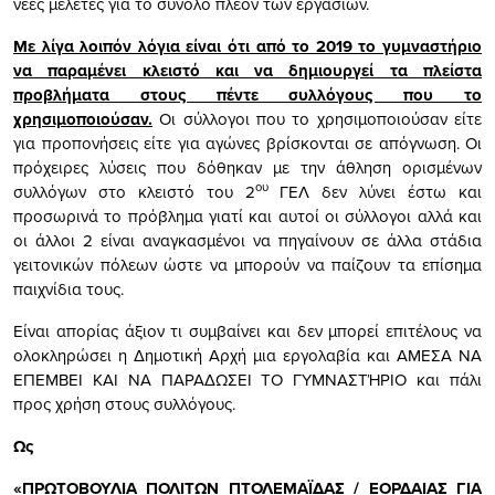
νέες μελέτες για το σύνολο πλέον των εργασιών.
Με λίγα λοιπόν λόγια είναι ότι από το 2019 το γυμναστήριο
να παραμένει κλειστό και να δημιουργεί τα πλείστα
προβλήματα στους πέντε συλλόγους που το
χρησιμοποιούσαν.
Οι σύλλογοι που το χρησιμοποιούσαν είτε
για προπονήσεις είτε για αγώνες βρίσκονται σε απόγνωση. Οι
πρόχειρες λύσεις που δόθηκαν με την άθληση ορισμένων
ου
συλλόγων στο κλειστό του 2
ΓΕΛ δεν λύνει έστω και
προσωρινά το πρόβλημα γιατί και αυτοί οι σύλλογοι αλλά και
οι άλλοι 2 είναι αναγκασμένοι να πηγαίνουν σε άλλα στάδια
γειτονικών πόλεων ώστε να μπορούν να παίζουν τα επίσημα
παιχνίδια τους.
Είναι απορίας άξιον τι συμβαίνει και δεν μπορεί επιτέλους να
ολοκληρώσει η Δημοτική Αρχή μια εργολαβία και ΑΜΕΣΑ ΝΑ
ΕΠΕΜΒΕΙ ΚΑΙ ΝΑ ΠΑΡΑΔΩΣΕΙ ΤΟ ΓΥΜΝΑΣΤΉΡΙΟ και πάλι
προς χρήση στους συλλόγους.
Ως
«ΠΡΩΤΟΒΟΥΛΙΑ ΠΟΛΙΤΩΝ ΠΤΟΛΕΜΑΪΔΑΣ / ΕΟΡΔΑΙΑΣ ΓΙΑ