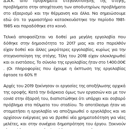
Δ.Α.Κ. από προβλήματα στεγανοποίησης της στέγης,
προβλήματα στην αποχέτευση των αποδυτηρίων, προβλήματα
στο εξαερισμό και την θέρμανση και άλλα. Να σημειώσουμε
εδώ ότι το γυμναστήριο κατασκευάστηκε την περίοδο 1981-
1985 και παραδόθηκε στο κοινό.
Τελικά αποφασίζεται να δοθεί μια μεγάλη εργολαβία που
δόθηκε στην δημοσιότητα το 2017 μιας και στο παρελθόν
είχαν δοθεί και άλλες μικρότερες εργολαβίες, κυρίως για την
στεγανοποίηση της στέγης. Τέλη του 2018 είχαν ολοκληρωθεί
και οι ενστάσεις. Το σύνολο της εργολαβίας ήταν στο 1.400.00€
. (Οι πληροφορίες που έχουμε η έκπτωση της εργολαβίας
έφτασε το 60% !!!
Αρχές του 2019 ξεκίνησαν οι εργασίες της αποξήλωσης αρχικά
της οροφής. Κατά την διάρκεια όμως των εργασιών και με τον
covid στην έξαρσή του, διαπιστώθηκε ότι υπάρχει και σοβαρό
πρόβλημα στα πέλματα του σταδίου. Το αποτέλεσμα ήταν να
σταματήσει η εργολαβία να αποζημιωθεί ο εργολάβος και να
αρχίσουν ενέργειες για να βρεθεί νέα χρηματοδότηση για νέες
μελέτες, και στην συνέχεια δημοπράτηση του έργου. Ξεκινούν