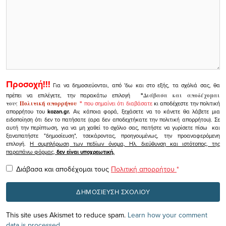
Προσοχή!!!
Για να δημοσιεύονται, από 'δω και στο εξής, τα σχόλιά σας, θα
πρέπει να επιλέγετε, την παρακάτω επιλογή
"
Διάβασα και αποδέχομαι
τους
Πολιτική απορρήτου
"
που σημαίνει ότι διαβάσατε
κι αποδέχεστε την πολιτική
απορρήτου του
kozan.gr.
Αν, κάποια φορά, ξεχάσετε να το κάνετε θα λάβετε μια
ειδοποίηση ότι δεν το πατήσατε (αρα δεν αποδεχτήκατε την πολιτική απορρήτου). Σε
αυτή την περίπτωση, για να μη χαθεί το σχόλιο σας, πατήστε να γυρίσετε πίσω και
ξαναπατήστε "δημοσίευση", τσεκάροντας, προηγουμένως, την προαναφερόμενη
επιλογή.
Η συμπλήρωση των πεδίων όνομα, Ηλ. διεύθυνση και ιστότοπος, της
παραπάνω φόρμας,
δεν είναι υποχρεωτική.
Διάβασα και αποδέχομαι τους
Πολιτική απορρήτου
*
This site uses Akismet to reduce spam.
Learn how your comment
data is processed.