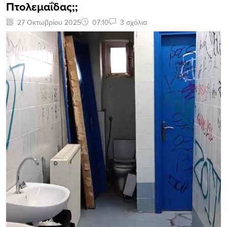
Πτολεμαΐδας;;
27 Οκτωβρίου 2025
07:10
3 σχόλια