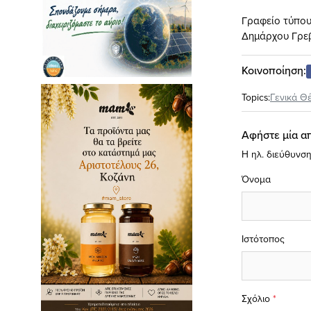
Γραφείο τύπο
Δημάρχου Γρε
Κοινοποίηση:
Topics:
Γενικά Θ
Αφήστε μία α
Η ηλ. διεύθυνση
Όνομα
Ιστότοπος
Σχόλιο
*