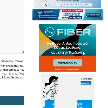
ην παρακάτω επιλογή
ιτική απορρήτου του
εν αποδεχτήκατε την
σω και ξαναπατήστε
 Ηλ. διεύθυνση και