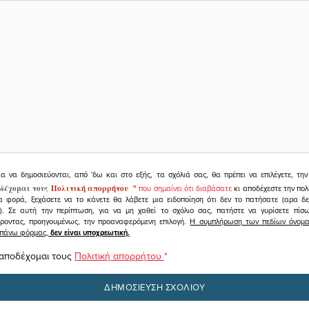
ια να δημοσιεύονται, από 'δω και στο εξής, τα σχόλιά σας, θα πρέπει να επιλέγετε, τ
δέχομαι τους
Πολιτική απορρήτου
"
που σημαίνει ότι διαβάσατε
κι αποδέχεστε την πολ
α φορά, ξεχάσετε να το κάνετε θα λάβετε μια ειδοποίηση ότι δεν το πατήσατε (αρα δ
υ). Σε αυτή την περίπτωση, για να μη χαθεί το σχόλιο σας, πατήστε να γυρίσετε πί
άροντας, προηγουμένως, την προαναφερόμενη επιλογή.
Η συμπλήρωση των πεδίων όνομα,
ραπάνω φόρμας,
δεν είναι υποχρεωτική.
 αποδέχομαι τους
Πολιτική απορρήτου
*