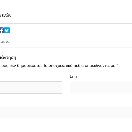
υ
βενών
έματα
πάντηση
 σας δεν δημοσιεύεται.
Τα υποχρεωτικά πεδία σημειώνονται με
*
Email