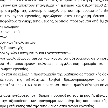
βενών και αποκτούν επαγγελματική εμπειρία και δεξιότητες.Ο Δ
ης στήριξης της νεανικής απασχόλησης και της ουσιαστικής δ
με την αγορά εργασίας, προχώρησε στην υπογραφή έντεκα (
ποφοίτους τεχνικής εκπαίδευσης, οι οποίοι προέρχονται από έξι (6)
νηπιοκόμων
 Οικονομικού
άτων
τρονικών Υπολογιστών
κής Παραγωγής
τρολογικών Συστημάτων καΙ Εγκαταστάσεων
ενοι αναλαμβάνουν άμεσα καθήκοντα, τοποθετούμενοι σε υπηρεσ
ου θα αποκτήσουν πολύτιμη επαγγελματική εμπειρία και 
υνθήκες εργασίας.
ίσκεται σε εξέλιξη η προετοιμασία της διαδικασίας πρακτικής άσκ
τές-τριες της ειδικότητας Βοηθοί Βρεφονηπιοκόμων από τ
 Κατάρτισης (Ι.Ε.Κ.), οι οποίοι-ες θα τοποθετηθούν σύντομα σε 
 αυτή εντάσσεται στη διαρκή προσπάθεια του Δήμου Γρεβενών 
 την αξιοποίηση των προγραμμάτων μαθητείας και πρακτικής
υρα μετάβασης από την εκπαίδευση στην αγορά εργασίας.