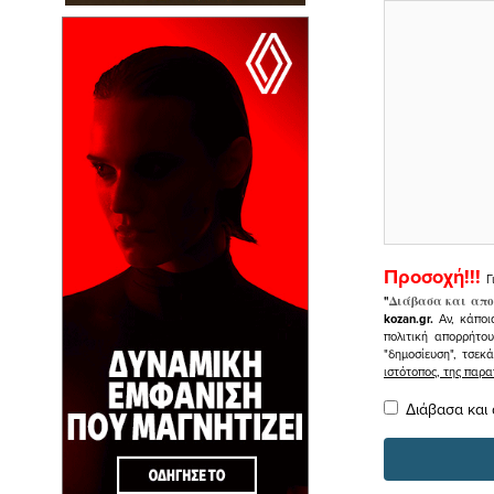
Προσοχή!!!
Γ
"
Διάβασα και απο
kozan.gr.
Αν, κάποι
πολιτική απορρήτο
"δημοσίευση", τσεκ
ιστότοπος, της πα
Διάβασα και