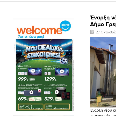
Έναρξη ν
Δήμο Γρε
27 Οκτωβρί
Έναρξη νέου κ
-Έντεκα νέοι μ