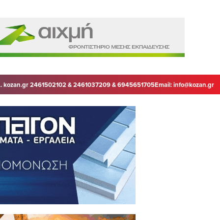
. kozan.gr 2461502102 & 2461037209 & 6945651705
Email:
info@kozan.gr