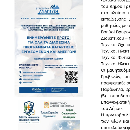
του Δήμου Γρε
στο πλαίσιο τ
εκπαίδευσης 
μαθητείας με α
Βοηθοί Βρεφο
Διοικητικού –
Τεχνικοί Οχημ
Τεχνικοί Ηλεκ
Τεχνικοί Φυτι
Τεχνικοί Ηλεκ
Οι μαθητευόμ
Γρεβενών, όπ
πραγματικές σ
Παράλληλα, βρ
(5) σπουδασ
Επαγγελματικής
του Δήμου.
Η πρωτοβουλία
των νέων και
αποτελούν γέφ