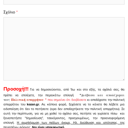
Σχόλιο
*
Προσοχή!!!
Για να δημοσιεύονται, από 'δω και στο εξής, τα σχόλιά σας, θα
πρέπει να επιλέγετε, την παρακάτω επιλογή
"
Διάβασα και αποδέχομαι
τους
Πολιτική απορρήτου
"
που σημαίνει ότι διαβάσατε
κι αποδέχεστε την πολιτική
απορρήτου του
kozan.gr.
Αν, κάποια φορά, ξεχάσετε να το κάνετε θα λάβετε μια
ειδοποίηση ότι δεν το πατήσατε (αρα δεν αποδεχτήκατε την πολιτική απορρήτου). Σε
αυτή την περίπτωση, για να μη χαθεί το σχόλιο σας, πατήστε να γυρίσετε πίσω και
ξαναπατήστε "δημοσίευση", τσεκάροντας, προηγουμένως, την προαναφερόμενη
επιλογή.
Η συμπλήρωση των πεδίων όνομα, Ηλ. διεύθυνση και ιστότοπος, της
παραπάνω φόρμας,
δεν είναι υποχρεωτική.