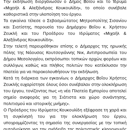
Την εκδήλωση διοργάνωσαν ο Δήμος Βοΐου και το Ίδρυμα
«Μιχαήλ & Αλεξάνδρας Κουκουλίδη», το οποίο συνέβαλε
καθοριστικά στην υλοποίηση του έργου.
Τα εγκαίνια τέλεσε ο Σεβασμιώτατος Μητροπολίτης Σισανίου
και Σιατίστης, παρουσία του Δημάρχου Βοΐου κ. Χρήστου
Ζευκλή και του Προέδρου του Ιδρύματος «Μιχαήλ &
Αλεξάνδρας Κουκουλίδη».
Στην τελετή παρευρέθηκαν επίσης ο Δήμαρχος της ηρωικής
πόλης της Νάουσας Κουτσογιάννης Νικ, Αντιπροσωπεία του
Δήμου Μεσολογγίου, εκπρόσωποι τοπικών αρχών, φορέων και
συλλόγων, καθώς και πλήθος πολιτών που κατέκλυσαν την
πλατεία για να παρακολουθήσουν την εκδήλωση.
Κατά τη διάρκεια των εγκαινίων, ο Δήμαρχος Βοΐου Χρήστος
Ζευκλής ευχαρίστησε όλους όσοι συνέβαλαν στην ολοκλήρωση
του έργου, τονίζοντας πως «η νέα Πλατεία Εμπορίου αποτελεί
σημείο αναφοράς για τη Σιάτιστα και χώρο συνάντησης,
πολιτισμού και ιστορικής μνήμης».
Ο Πρόεδρος του Ιδρύματος Κουκουλίδη εξέφρασε τη χαρά και
τη συγκίνησή του για την ολοκλήρωση του έργου,
υπογραμμίζοντας τη σημασία της συνεργασίας με την τοπική
αυτοδιοίκηση για την ανάδειξη της πολιτιστικής κληρονομιάς