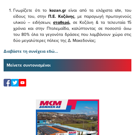
Γνωρίζετε ότι το
kozan.gr
είναι από τα ελάχιστα
site, του
είδους του,
στην
Π.Ε. Κοζάνης
, με παραγωγή πρωτογενούς
υλικού – ειδήσεων,
σταθερά,
σε Κοζάνη & τα τελευταία 15
χρόνια και στην Πτολεμαΐδα, καλύπτοντας σε ποσοστό άνω
του 80% όλα τα γεγονότα δράσεις που λαμβάνουν χώρα στις
δύο μεγαλύτερες πόλεις της Δ. Μακεδονίας;
Διαβάστε τη συνέχεια εδώ...
Μείνετε συντονισμένοι