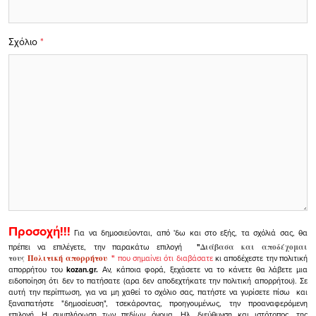
Σχόλιο
*
Προσοχή!!!
Για να δημοσιεύονται, από 'δω και στο εξής, τα σχόλιά σας, θα
πρέπει να επιλέγετε, την παρακάτω επιλογή
"
Διάβασα και αποδέχομαι
τους
Πολιτική απορρήτου
"
που σημαίνει ότι διαβάσατε
κι αποδέχεστε την πολιτική
απορρήτου του
kozan.gr.
Αν, κάποια φορά, ξεχάσετε να το κάνετε θα λάβετε μια
ειδοποίηση ότι δεν το πατήσατε (αρα δεν αποδεχτήκατε την πολιτική απορρήτου). Σε
αυτή την περίπτωση, για να μη χαθεί το σχόλιο σας, πατήστε να γυρίσετε πίσω και
ξαναπατήστε "δημοσίευση", τσεκάροντας, προηγουμένως, την προαναφερόμενη
επιλογή.
Η συμπλήρωση των πεδίων όνομα, Ηλ. διεύθυνση και ιστότοπος, της