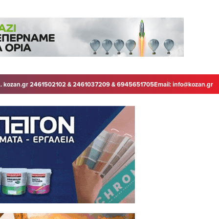
. kozan.gr 2461502102 & 2461037209 & 6945651705
Email:
info@kozan.gr