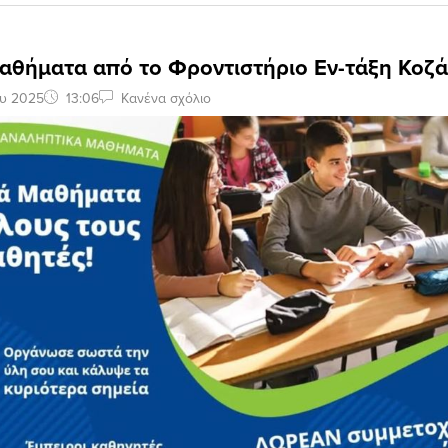
αθήματα από το Φροντιστήριο Εν-τάξη Κοζ
ου 2025
13:06
Κανένα σχόλιο