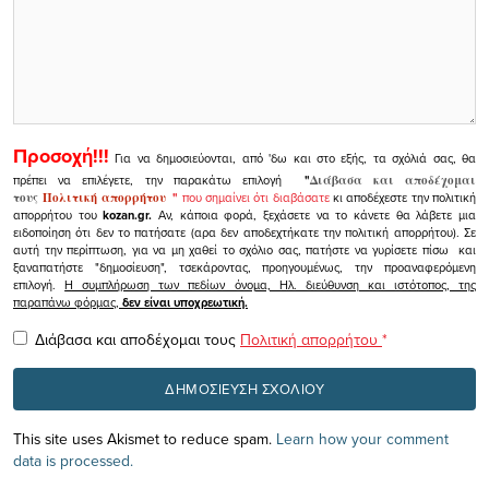
Προσοχή!!!
Για να δημοσιεύονται, από 'δω και στο εξής, τα σχόλιά σας, θα
πρέπει να επιλέγετε, την παρακάτω επιλογή
"
Διάβασα και αποδέχομαι
τους
Πολιτική απορρήτου
"
που σημαίνει ότι διαβάσατε
κι αποδέχεστε την πολιτική
απορρήτου του
kozan.gr.
Αν, κάποια φορά, ξεχάσετε να το κάνετε θα λάβετε μια
ειδοποίηση ότι δεν το πατήσατε (αρα δεν αποδεχτήκατε την πολιτική απορρήτου). Σε
αυτή την περίπτωση, για να μη χαθεί το σχόλιο σας, πατήστε να γυρίσετε πίσω και
ξαναπατήστε "δημοσίευση", τσεκάροντας, προηγουμένως, την προαναφερόμενη
επιλογή.
Η συμπλήρωση των πεδίων όνομα, Ηλ. διεύθυνση και ιστότοπος, της
παραπάνω φόρμας,
δεν είναι υποχρεωτική.
Διάβασα και αποδέχομαι τους
Πολιτική απορρήτου
*
This site uses Akismet to reduce spam.
Learn how your comment
data is processed.