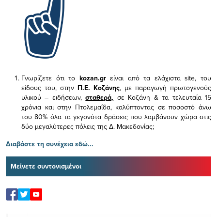
Γνωρίζετε ότι το
kozan.gr
είναι από τα ελάχιστα
site, του
είδους του,
στην
Π.Ε. Κοζάνης
, με παραγωγή πρωτογενούς
υλικού – ειδήσεων,
σταθερά,
σε Κοζάνη & τα τελευταία 15
χρόνια και στην Πτολεμαΐδα, καλύπτοντας σε ποσοστό άνω
του 80% όλα τα γεγονότα δράσεις που λαμβάνουν χώρα στις
δύο μεγαλύτερες πόλεις της Δ. Μακεδονίας;
Διαβάστε τη συνέχεια εδώ...
Μείνετε συντονισμένοι