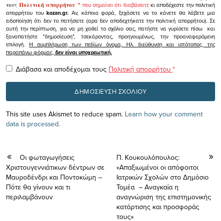
τους
Πολιτική απορρήτου
"
που σημαίνει ότι διαβάσατε
κι αποδέχεστε την πολιτική
απορρήτου του
kozan.gr.
Αν, κάποια φορά, ξεχάσετε να το κάνετε θα λάβετε μια
ειδοποίηση ότι δεν το πατήσατε (αρα δεν αποδεχτήκατε την πολιτική απορρήτου). Σε
αυτή την περίπτωση, για να μη χαθεί το σχόλιο σας, πατήστε να γυρίσετε πίσω και
ξαναπατήστε "δημοσίευση", τσεκάροντας, προηγουμένως, την προαναφερόμενη
επιλογή.
Η συμπλήρωση των πεδίων όνομα, Ηλ. διεύθυνση και ιστότοπος, της
παραπάνω φόρμας,
δεν είναι υποχρεωτική.
Διάβασα και αποδέχομαι τους
Πολιτική απορρήτου
*
This site uses Akismet to reduce spam.
Learn how your comment
data is processed.
Οι φωταγωγήσεις
Π. Κουκουλόπουλος:
Χριστουγεννιάτικων δέντρων σε
«Απαξιωμένοι οι απόφοιτοι
Μαυροδένδρι και Ποντοκώμη –
Ιατρικών Σχολών στο Δημόσιο
Πότε θα γίνουν και τι
Τομέα – Αναγκαία η
περιλαμβάνουν
αναγνώριση της επιστημονικής
κατάρτισης και προσφοράς
τους»