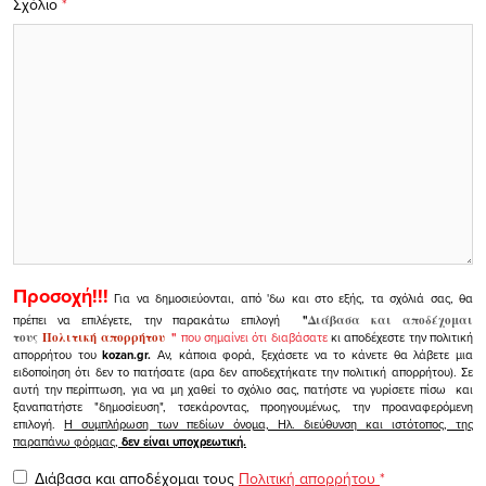
Σχόλιο
*
Προσοχή!!!
Για να δημοσιεύονται, από 'δω και στο εξής, τα σχόλιά σας, θα
πρέπει να επιλέγετε, την παρακάτω επιλογή
"
Διάβασα και αποδέχομαι
τους
Πολιτική απορρήτου
"
που σημαίνει ότι διαβάσατε
κι αποδέχεστε την πολιτική
απορρήτου του
kozan.gr.
Αν, κάποια φορά, ξεχάσετε να το κάνετε θα λάβετε μια
ειδοποίηση ότι δεν το πατήσατε (αρα δεν αποδεχτήκατε την πολιτική απορρήτου). Σε
αυτή την περίπτωση, για να μη χαθεί το σχόλιο σας, πατήστε να γυρίσετε πίσω και
ξαναπατήστε "δημοσίευση", τσεκάροντας, προηγουμένως, την προαναφερόμενη
επιλογή.
Η συμπλήρωση των πεδίων όνομα, Ηλ. διεύθυνση και ιστότοπος, της
παραπάνω φόρμας,
δεν είναι υποχρεωτική.
Διάβασα και αποδέχομαι τους
Πολιτική απορρήτου
*