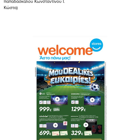
παπαδάσκαλου Κωνσταντίνου Ι.
Κώστα)