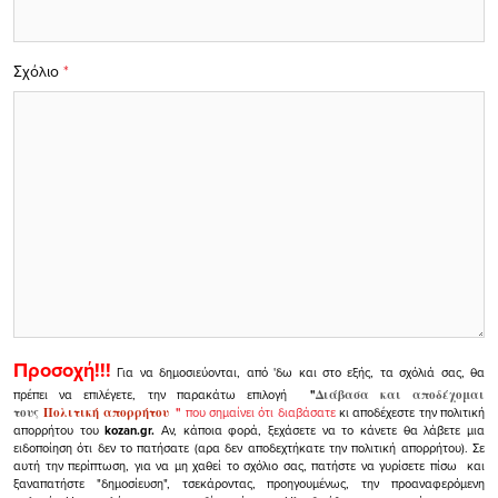
Σχόλιο
*
Προσοχή!!!
Για να δημοσιεύονται, από 'δω και στο εξής, τα σχόλιά σας, θα
πρέπει να επιλέγετε, την παρακάτω επιλογή
"
Διάβασα και αποδέχομαι
τους
Πολιτική απορρήτου
"
που σημαίνει ότι διαβάσατε
κι αποδέχεστε την πολιτική
απορρήτου του
kozan.gr.
Αν, κάποια φορά, ξεχάσετε να το κάνετε θα λάβετε μια
ειδοποίηση ότι δεν το πατήσατε (αρα δεν αποδεχτήκατε την πολιτική απορρήτου). Σε
αυτή την περίπτωση, για να μη χαθεί το σχόλιο σας, πατήστε να γυρίσετε πίσω και
ξαναπατήστε "δημοσίευση", τσεκάροντας, προηγουμένως, την προαναφερόμενη