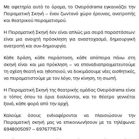
Με αφετηρία αυτό το όραμα, το Ονειρόdrama εγκαινιάζει την
Πειραματική Σκηνή – έναν ζωντανό χώρο έρευνας, ανατροπής
και θεατρικού πειραματισμού.
Η Πειραματική Σκηνή δεν είναι απλώς μια σειρά παραστάσεων:
είναι μια ανοιχτή πρόσκληση για αναστοχασμό, δημιουργική
ανατροπή και συν-δημιουργία.
Κάθε δράση, κάθε παράσταση, κάθε απόπειρα πάνω στη
σκηνή είναι και μια πρόκληση – να επαναδιαπραγματευτούμε
τη σχέση θεατή και ηθοποιού, να δοκιμάσουμε νέες αισθητικές,
να πειραματιστούμε με τον λόγο, την κίνηση, τη σιωπή.
Η Πειραματική Σκηνή της θεατρικής ομάδας Ονειρόdrama είναι
ο τόπος όπου τα όρια διαλύονται, και το θέατρο γεννιέται
ξανά, κάθε φορά από την αρχή.
Καλούμε όσους ενδιαφέρονται να πλαισιώσουν την
Πειραματική σκηνή μας να επικοινωνήσουν με τα τηλέφωνα:
6948005097 – 6976771574