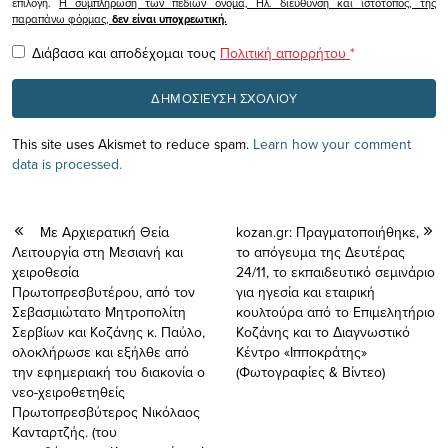
επιλογή.
Η συμπλήρωση των πεδίων όνομα, Ηλ. διεύθυνση και ιστότοπος, της
παραπάνω φόρμας,
δεν είναι υποχρεωτική.
Διάβασα και αποδέχομαι τους
Πολιτική απορρήτου
*
This site uses Akismet to reduce spam.
Learn how your comment
data is processed.
Με Αρχιερατική Θεία
kozan.gr: Πραγματοποιήθηκε,
Λειτουργία στη Μεσιανή και
το απόγευμα της Δευτέρας
χειροθεσία
24/11, το εκπαιδευτικό σεμινάριο
Πρωτοπρεσβυτέρου, από τον
για ηγεσία και εταιρική
Σεβασμιώτατο Μητροπολίτη
κουλτούρα από το Επιμελητήριο
Σερβίων και Κοζάνης κ. Παύλο,
Κοζάνης και το Διαγνωστικό
ολοκλήρωσε και εξήλθε από
Κέντρο «Ιπποκράτης»
την εφημεριακή του διακονία ο
(Φωτογραφίες & Βίντεο)
νεο-χειροθετηθείς
Πρωτοπρεσβύτερος Νικόλαος
Κανταρτζής. (του