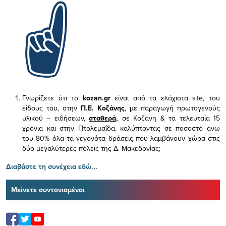
Γνωρίζετε ότι το
kozan.gr
είναι από τα ελάχιστα
site, του
είδους του,
στην
Π.Ε. Κοζάνης
, με παραγωγή πρωτογενούς
υλικού – ειδήσεων,
σταθερά,
σε Κοζάνη & τα τελευταία 15
χρόνια και στην Πτολεμαΐδα, καλύπτοντας σε ποσοστό άνω
του 80% όλα τα γεγονότα δράσεις που λαμβάνουν χώρα στις
δύο μεγαλύτερες πόλεις της Δ. Μακεδονίας;
Διαβάστε τη συνέχεια εδώ...
Μείνετε συντονισμένοι