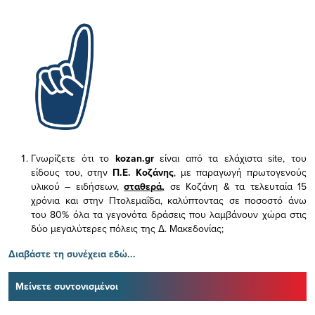
Γνωρίζετε ότι το
kozan.gr
είναι από τα ελάχιστα
site, του
είδους του,
στην
Π.Ε. Κοζάνης
, με παραγωγή πρωτογενούς
υλικού – ειδήσεων,
σταθερά,
σε Κοζάνη & τα τελευταία 15
χρόνια και στην Πτολεμαΐδα, καλύπτοντας σε ποσοστό άνω
του 80% όλα τα γεγονότα δράσεις που λαμβάνουν χώρα στις
δύο μεγαλύτερες πόλεις της Δ. Μακεδονίας;
Διαβάστε τη συνέχεια εδώ...
Μείνετε συντονισμένοι