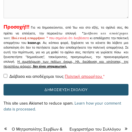
Προσοχή!!!
Για να δημοσιεύονται, από 'δω και στο εξής, τα σχόλιά σας, θα
πρέπει να επιλέγετε, την παρακάτω επιλογή
"
Διάβασα και αποδέχομαι
τους
Πολιτική απορρήτου
"
που σημαίνει ότι διαβάσατε
κι αποδέχεστε την πολιτική
απορρήτου του
kozan.gr.
Αν, κάποια φορά, ξεχάσετε να το κάνετε θα λάβετε μια
ειδοποίηση ότι δεν το πατήσατε (αρα δεν αποδεχτήκατε την πολιτική απορρήτου). Σε
αυτή την περίπτωση, για να μη χαθεί το σχόλιο σας, πατήστε να γυρίσετε πίσω και
ξαναπατήστε "δημοσίευση", τσεκάροντας, προηγουμένως, την προαναφερόμενη
επιλογή.
Η συμπλήρωση των πεδίων όνομα, Ηλ. διεύθυνση και ιστότοπος, της
παραπάνω φόρμας,
δεν είναι υποχρεωτική.
Διάβασα και αποδέχομαι τους
Πολιτική απορρήτου
*
This site uses Akismet to reduce spam.
Learn how your comment
data is processed.
Ο Μητροπολίτης Σερβίων &
Ευχαριστήριο του Συλλόγου