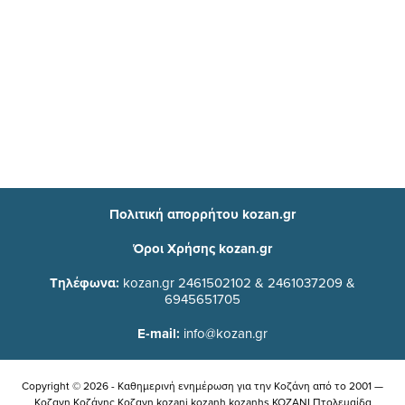
Πολιτική απορρήτου kozan.gr
Όροι Χρήσης kozan.gr
Τηλέφωνα:
kozan.gr 2461502102 & 2461037209 &
6945651705
E-mail:
info@kozan.gr
Copyright © 2026 - Καθημερινή ενημέρωση για την Kοζάνη από το 2001 —
Κοζανη Κοζάνης Κοζανη kozani kozanh kozanhs KOZANI Πτολεμαίδα