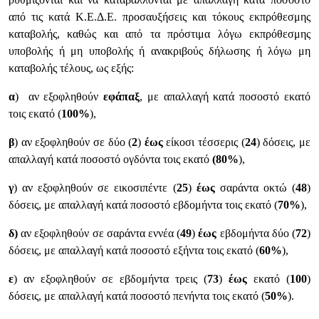
από τις κατά Κ.Ε.Δ.Ε. προσαυξήσεις και τόκους εκπρόθεσμης
καταβολής, καθώς και από τα πρόστιμα λόγω εκπρόθεσμης
υποβολής ή μη υποβολής ή ανακριβούς δήλωσης ή λόγω μη
καταβολής τέλους, ως εξής:
α
) αν εξοφληθούν
εφάπαξ
, με απαλλαγή κατά ποσοστό εκατό
τοις εκατό (
100%
),
β
) αν εξοφληθούν σε δύο (
2
)
έως
είκοσι τέσσερις (
24
) δόσεις, με
απαλλαγή κατά ποσοστό ογδόντα τοις εκατό
(80%
),
γ
) αν εξοφληθούν σε εικοσιπέντε (
25
)
έως
σαράντα οκτώ (
48
)
δόσεις, με απαλλαγή κατά ποσοστό εβδομήντα τοις εκατό (
70%
),
δ)
αν εξοφληθούν σε σαράντα εννέα (
49
)
έως
εβδομήντα δύο (
72
)
δόσεις, με απαλλαγή κατά ποσοστό εξήντα τοις εκατό (
60%
),
ε
) αν εξοφληθούν σε εβδομήντα τρεις (
73
)
έως
εκατό (
100
)
δόσεις, με απαλλαγή κατά ποσοστό πενήντα τοις εκατό (
50%
).