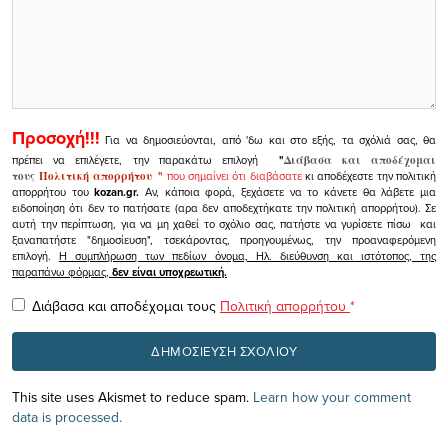
Προσοχή!!!
Για να δημοσιεύονται, από 'δω και στο εξής, τα σχόλιά σας, θα
πρέπει να επιλέγετε, την παρακάτω επιλογή
"
Διάβασα και αποδέχομαι
τους
Πολιτική απορρήτου
"
που σημαίνει ότι διαβάσατε
κι αποδέχεστε την πολιτική
απορρήτου του
kozan.gr.
Αν, κάποια φορά, ξεχάσετε να το κάνετε θα λάβετε μια
ειδοποίηση ότι δεν το πατήσατε (αρα δεν αποδεχτήκατε την πολιτική απορρήτου). Σε
αυτή την περίπτωση, για να μη χαθεί το σχόλιο σας, πατήστε να γυρίσετε πίσω και
ξαναπατήστε "δημοσίευση", τσεκάροντας, προηγουμένως, την προαναφερόμενη
επιλογή.
Η συμπλήρωση των πεδίων όνομα, Ηλ. διεύθυνση και ιστότοπος, της
παραπάνω φόρμας,
δεν είναι υποχρεωτική.
Διάβασα και αποδέχομαι τους
Πολιτική απορρήτου
*
This site uses Akismet to reduce spam.
Learn how your comment
data is processed.