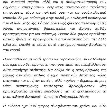
και φυσικού αερίου, αλλά και η αποκρατικοποίηση των
δημόσιων επιχειρήσεων ενέργειας συναντούσαν τεράστιες
αντιστάσεις, τόσο σε πολιτικό όσο και σε συνδικαλιστικό
επίπεδο. Σε μια επίσκεψη στην παλιά μου εκλογική περιφέρεια
του Νομού Κοζάνης, κέντρο λιγνιτικής ηλεκτροπαραγωγής στη
χώρα, αντιμετώπισα διαμαρτυρίες και βρισιές καθώς
προσερχόμουν για μια σύσκεψη. Ήμουν δύο φορές προδότης:
Επειδή ήθελα να προχωρήσει η αποκρατικοποίηση της ΔΕΗ,
αλλά και επειδή το έκανα αυτό ενώ ήμουν πρώην βουλευτής
του νομού.
Προσπαθούσα με κάθε τρόπο να ταρακουνήσω ένα ολόκληρο
σύστημα που δεν προήγαγε την προστασία του περιβάλλοντος,
ούτε παρήγαγε ανάπτυξη. Να δείξω ότι η μεταμόρφωση της
χώρας δεν είναι απλώς ζήτημα πολιτικών λιτότητας –όσο
αναγκαίες και αν ήταν αυτές–, αλλά κυρίως η δημιουργία μιας
νέας αναπτυξιακής ταυτότητας. Χρειαζόμασταν νέες
πρωτοβουλίες· μεγάλες επενδύσεις για να ξεκλειδώσουν το
αναπτυξιακό δυναμικό – όπως το Πρόγραμμα Ήλιος.
Η Ελλάδα έχει 300 ημέρες ηλιοφάνειας τον χρόνο, και 50%