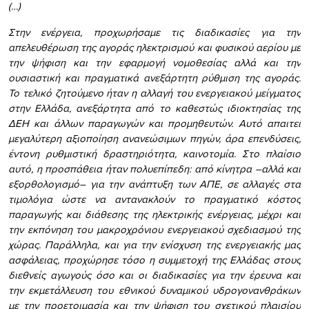
(…)
Στην ενέργεια, προχωρήσαμε τις διαδικασίες για την
απελευθέρωση της αγοράς ηλεκτρισμού και φυσικού αερίου με
την ψήφιση και την εφαρμογή νομοθεσίας αλλά και την
ουσιαστική και πραγματικά ανεξάρτητη ρύθμιση της αγοράς.
Το τελικό ζητούμενο ήταν η αλλαγή του ενεργειακού μείγματος
στην Ελλάδα, ανεξάρτητα από το καθεστώς ιδιοκτησίας της
ΔΕΗ και άλλων παραγωγών και προμηθευτών. Αυτό απαιτεί
μεγαλύτερη αξιοποίηση ανανεώσιμων πηγών, άρα επενδύσεις,
έντονη ρυθμιστική δραστηριότητα, καινοτομία. Στο πλαίσιο
αυτό, η προσπάθεια ήταν πολυεπίπεδη: από κίνητρα –αλλά και
εξορθολογισμό– για την ανάπτυξη των ΑΠΕ, σε αλλαγές στα
τιμολόγια ώστε να αντανακλούν το πραγματικό κόστος
παραγωγής και διάθεσης της ηλεκτρικής ενέργειας, μέχρι και
την εκπόνηση του μακροχρόνιου ενεργειακού σχεδιασμού της
χώρας. Παράλληλα, και για την ενίσχυση της ενεργειακής μας
ασφάλειας, προχώρησε τόσο η συμμετοχή της Ελλάδας στους
διεθνείς αγωγούς όσο και οι διαδικασίες για την έρευνα και
την εκμετάλλευση του εθνικού δυναμικού υδρογονανθράκων
με την προετοιμασία και την ψήφιση του σχετικού πλαισίου