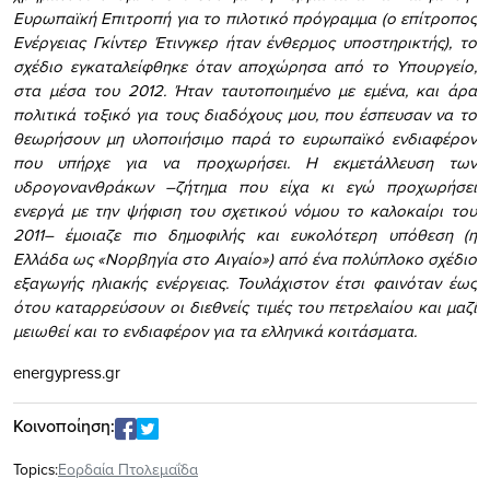
Ευρωπαϊκή Επιτροπή για το πιλοτικό πρόγραμμα (o επίτροπος
Ενέργειας Γκίντερ Έτινγκερ ήταν ένθερμος υποστηρικτής), το
σχέδιο εγκαταλείφθηκε όταν αποχώρησα από το Υπουργείο,
στα μέσα του 2012. Ήταν ταυτοποιημένο με εμένα, και άρα
πολιτικά τοξικό για τους διαδόχους μου, που έσπευσαν να το
θεωρήσουν μη υλοποιήσιμο παρά το ευρωπαϊκό ενδιαφέρον
που υπήρχε για να προχωρήσει. Η εκμετάλλευση των
υδρογονανθράκων –ζήτημα που είχα κι εγώ προχωρήσει
ενεργά με την ψήφιση του σχετικού νόμου το καλοκαίρι του
2011– έμοιαζε πιο δημοφιλής και ευκολότερη υπόθεση (η
Ελλάδα ως «Νορβηγία στο Αιγαίο») από ένα πολύπλοκο σχέδιο
εξαγωγής ηλιακής ενέργειας. Τουλάχιστον έτσι φαινόταν έως
ότου καταρρεύσουν οι διεθνείς τιμές του πετρελαίου και μαζί
μειωθεί και το ενδιαφέρον για τα ελληνικά κοιτάσματα.
energypress.gr
Κοινοποίηση:
Topics:
Εορδαία Πτολεμαΐδα