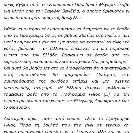
μόλις βγήκα από το εντυπωσιακό Προεδρικό Μέγαρο, έλαβα
μια κλήση από τον Βαγγέλη Βενιζέλο, ο οποίος βρισκόταν εν
μέσω διαπραγμάτευσης στις Βρυξέλλες.
Ήθελε να ρωτήσει εάν μπορούσαμε να δεσμεύσουμε τα έσοδα
από το Πρόγραμμα Ήλιος σε βάθος 25ετίας στο πλαίσιο των
υπολογισμών που γίνονταν με στόχο να καταστεί το ελληνικό
χρέος βιώσιμο – οι Ολλανδοί επέμεναν για μια παρόμοια
κίνηση από την Ελλάδα, βασισμένη σε έσοδα από την
εκμετάλλευση περιουσιακών μας στοιχείων. Ναι, μπορούσαμε –
και αυτό θα βοηθούσε στο να διασφαλιστεί ότι η αναπτυξιακή
αυτή πρωτοβουλία θα προχωρούσε. Πράγματι, στα
συμπεράσματα της συνόδου υπήρχε και μια σχετικά
μυστηριώδης αναφορά: «Η Ελλάδα δεσμεύει μελλοντικές
ταμειακές ροές από το Πρόγραμμα Ήλιος […] για την
περαιτέρω μείωση του χρέους της Ελληνικής Δημοκρατίας έως
15 δις ευρώ».
Δυστυχώς, όμως, ούτε αυτό έσωσε τελικά το Πρόγραμμα
Ήλιος. Παρά τη δουλειά που είχε γίνει σε τεχνικό και
χρηματοοικονομικό επίπεδο με τη Γερμανία αλλά και με την