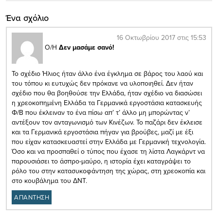
Ένα σχόλιο
16 Οκτωβρίου 2017 στις 15:53
Ο/Η
Δεν μασάμε σανό!
Το σχέδιο Ήλιος ήταν άλλο ένα έγκλημα σε βάρος του λαού και
του τόπου κι ευτυχώς δεν πρόκανε να υλοποιηθεί. Δεν ήταν
σχέδιο που θα βοηθούσε την Ελλάδα, ήταν σχέδιο να διασώσει
η χρεοκοπημένη Ελλάδα τα Γερμανικά εργοστάσια κατασκευής
Φ/Β που έκλειναν το ένα πίσω απ’ τ’ άλλο μη μπορώντας ν’
αντέξουν τον ανταγωνισμό των Κινέζων. Το παζάρι δεν έκλεισε
και τα Γερμανικά εργοστάσια πήγαν για βρούβες, μαζί με έξι
που είχαν κατασκευαστεί στην Ελλάδα με Γερμανική τεχνολογία.
Όσο και να προσπαθεί ο τύπος που έχασε τη λίστα Λαγκάρντ να
παρουσιάσει το άσπρο-μαύρο, η ιστορία έχει καταγράψει το
ρόλο του στην κατασυκοφάντηση της χώρας, στη χρεοκοπία και
στο κουβάλημα του ΔΝΤ.
ΑΠΑΝΤΗΣΗ