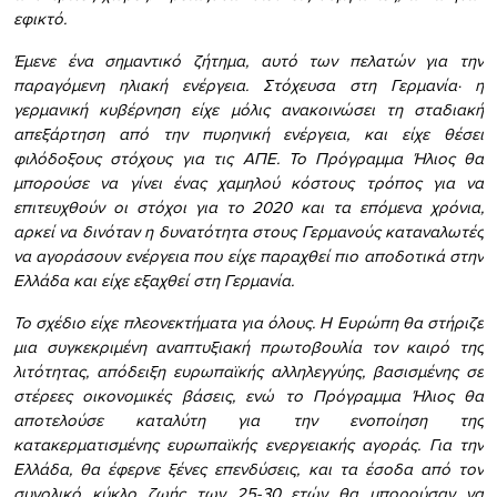
εφικτό.
Έμενε ένα σημαντικό ζήτημα, αυτό των πελατών για την
παραγόμενη ηλιακή ενέργεια. Στόχευσα στη Γερμανία· η
γερμανική κυβέρνηση είχε μόλις ανακοινώσει τη σταδιακή
απεξάρτηση από την πυρηνική ενέργεια, και είχε θέσει
φιλόδοξους στόχους για τις ΑΠΕ. Το Πρόγραμμα Ήλιος θα
μπορούσε να γίνει ένας χαμηλού κόστους τρόπος για να
επιτευχθούν οι στόχοι για το 2020 και τα επόμενα χρόνια,
αρκεί να δινόταν η δυνατότητα στους Γερμανούς καταναλωτές
να αγοράσουν ενέργεια που είχε παραχθεί πιο αποδοτικά στην
Ελλάδα και είχε εξαχθεί στη Γερμανία.
Το σχέδιο είχε πλεονεκτήματα για όλους. Η Ευρώπη θα στήριζε
μια συγκεκριμένη αναπτυξιακή πρωτοβουλία τον καιρό της
λιτότητας, απόδειξη ευρωπαϊκής αλληλεγγύης, βασισμένης σε
στέρεες οικονομικές βάσεις, ενώ το Πρόγραμμα Ήλιος θα
αποτελούσε καταλύτη για την ενοποίηση της
κατακερματισμένης ευρωπαϊκής ενεργειακής αγοράς. Για την
Ελλάδα, θα έφερνε ξένες επενδύσεις, και τα έσοδα από τον
συνολικό κύκλο ζωής των 25-30 ετών θα μπορούσαν να