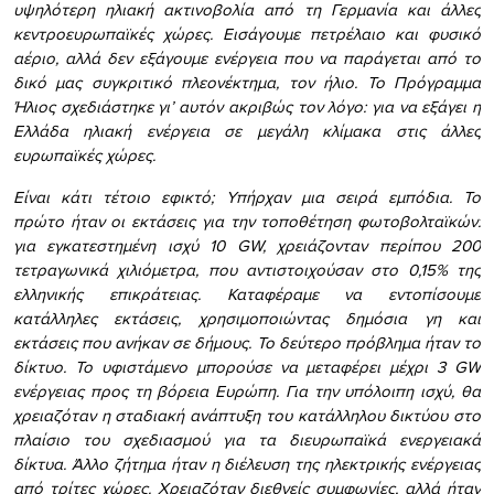
υψηλότερη ηλιακή ακτινοβολία από τη Γερμανία και άλλες
κεντροευρωπαϊκές χώρες. Εισάγουμε πετρέλαιο και φυσικό
αέριο, αλλά δεν εξάγουμε ενέργεια που να παράγεται από το
δικό μας συγκριτικό πλεονέκτημα, τον ήλιο. Το Πρόγραμμα
Ήλιος σχεδιάστηκε γι’ αυτόν ακριβώς τον λόγο: για να εξάγει η
Ελλάδα ηλιακή ενέργεια σε μεγάλη κλίμακα στις άλλες
ευρωπαϊκές χώρες.
Είναι κάτι τέτοιο εφικτό; Υπήρχαν μια σειρά εμπόδια. Το
πρώτο ήταν οι εκτάσεις για την τοποθέτηση φωτοβολταϊκών:
για εγκατεστημένη ισχύ 10 GW, χρειάζονταν περίπου 200
τετραγωνικά χιλιόμετρα, που αντιστοιχούσαν στο 0,15% της
ελληνικής επικράτειας. Καταφέραμε να εντοπίσουμε
κατάλληλες εκτάσεις, χρησιμοποιώντας δημόσια γη και
εκτάσεις που ανήκαν σε δήμους. Το δεύτερο πρόβλημα ήταν το
δίκτυο. Το υφιστάμενο μπορούσε να μεταφέρει μέχρι 3 GW
ενέργειας προς τη βόρεια Ευρώπη. Για την υπόλοιπη ισχύ, θα
χρειαζόταν η σταδιακή ανάπτυξη του κατάλληλου δικτύου στο
πλαίσιο του σχεδιασμού για τα διευρωπαϊκά ενεργειακά
δίκτυα. Άλλο ζήτημα ήταν η διέλευση της ηλεκτρικής ενέργειας
από τρίτες χώρες. Χρειαζόταν διεθνείς συμφωνίες, αλλά ήταν