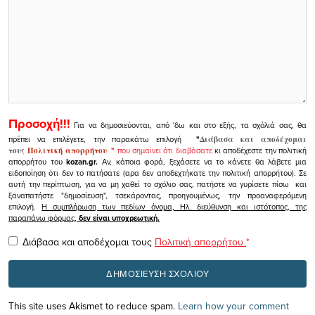
Προσοχή!!!
Για να δημοσιεύονται, από 'δω και στο εξής, τα σχόλιά σας, θα
πρέπει να επιλέγετε, την παρακάτω επιλογή
"
Διάβασα και αποδέχομαι
τους
Πολιτική απορρήτου
"
που σημαίνει ότι διαβάσατε
κι αποδέχεστε την πολιτική
απορρήτου του
kozan.gr.
Αν, κάποια φορά, ξεχάσετε να το κάνετε θα λάβετε μια
ειδοποίηση ότι δεν το πατήσατε (αρα δεν αποδεχτήκατε την πολιτική απορρήτου). Σε
αυτή την περίπτωση, για να μη χαθεί το σχόλιο σας, πατήστε να γυρίσετε πίσω και
ξαναπατήστε "δημοσίευση", τσεκάροντας, προηγουμένως, την προαναφερόμενη
επιλογή.
Η συμπλήρωση των πεδίων όνομα, Ηλ. διεύθυνση και ιστότοπος, της
παραπάνω φόρμας,
δεν είναι υποχρεωτική.
Διάβασα και αποδέχομαι τους
Πολιτική απορρήτου
*
This site uses Akismet to reduce spam.
Learn how your comment