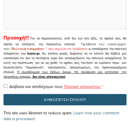
Προσοχή!!!
Για να δημοσιεύονται, από 'δω και στο εξής, τα σχόλιά σας, θα
πρέπει να επιλέγετε, την παρακάτω επιλογή
"
Διάβασα και αποδέχομαι
τους
Πολιτική απορρήτου
"
που σημαίνει ότι διαβάσατε
κι αποδέχεστε την πολιτική
απορρήτου του
kozan.gr.
Αν, κάποια φορά, ξεχάσετε να το κάνετε θα λάβετε μια
ειδοποίηση ότι δεν το πατήσατε (αρα δεν αποδεχτήκατε την πολιτική απορρήτου). Σε
αυτή την περίπτωση, για να μη χαθεί το σχόλιο σας, πατήστε να γυρίσετε πίσω και
ξαναπατήστε "δημοσίευση", τσεκάροντας, προηγουμένως, την προαναφερόμενη
επιλογή.
Η συμπλήρωση των πεδίων όνομα, Ηλ. διεύθυνση και ιστότοπος, της
παραπάνω φόρμας,
δεν είναι υποχρεωτική.
Διάβασα και αποδέχομαι τους
Πολιτική απορρήτου
*
This site uses Akismet to reduce spam.
Learn how your comment
data is processed.