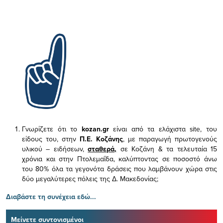
Γνωρίζετε ότι το
kozan.gr
είναι από τα ελάχιστα
site, του
είδους του,
στην
Π.Ε. Κοζάνης
, με παραγωγή πρωτογενούς
υλικού – ειδήσεων,
σταθερά,
σε Κοζάνη & τα τελευταία 15
χρόνια και στην Πτολεμαΐδα, καλύπτοντας σε ποσοστό άνω
του 80% όλα τα γεγονότα δράσεις που λαμβάνουν χώρα στις
δύο μεγαλύτερες πόλεις της Δ. Μακεδονίας;
Διαβάστε τη συνέχεια εδώ...
Μείνετε συντονισμένοι