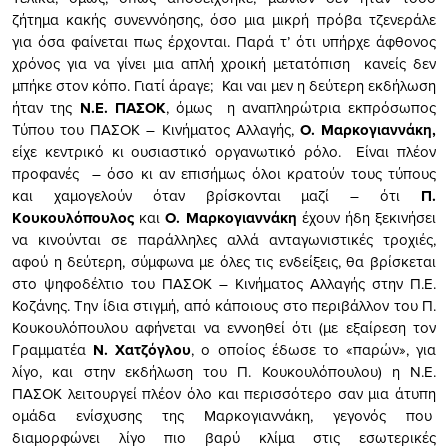
ζήτημα κακής συνεννόησης, όσο μια μικρή πρόβα τζενεράλε
για όσα φαίνεται πως έρχονται. Παρά τ’ ότι υπήρχε άφθονος
χρόνος για να γίνει μια απλή χροική μετατόπιση κανείς δεν
μπήκε στον κόπο. Γιατί άραγε; Και ναι μεν η δεύτερη εκδήλωση
ήταν της
Ν.Ε. ΠΑΣΟΚ
, όμως η αναπληρώτρια εκπρόσωπος
Τύπου του ΠΑΣΟΚ – Κινήματος Αλλαγής,
Ο. Μαρκογιαννάκη,
είχε κεντρικό κι ουσιαστικό οργανωτικό ρόλο. Είναι πλέον
προφανές – όσο κι αν επισήμως όλοι κρατούν τους τύπους
και χαμογελούν όταν βρίσκονται μαζί – ότι
Π.
Κουκουλόπουλος
και
Ο. Μαρκογιαννάκη
έχουν ήδη ξεκινήσει
να κινούνται σε παράλληλες αλλά ανταγωνιστικές τροχιές,
αφού η δεύτερη, σύμφωνα με όλες τις ενδείξεις, θα βρίσκεται
στο ψηφοδέλτιο του ΠΑΣΟΚ – Κινήματος Αλλαγής στην Π.Ε.
Κοζάνης. Την ίδια στιγμή, από κάποιους στο περιβάλλον του Π.
Κουκουλόπουλου αφήνεται να εννοηθεί ότι (με εξαίρεση τον
Γραμματέα
Ν. Χατζόγλου
, ο οποίος έδωσε το «παρών», για
λίγο, και στην εκδήλωση του Π. Κουκουλόπουλου) η Ν.Ε.
ΠΑΣΟΚ λειτουργεί πλέον όλο και περισσότερο σαν μια άτυπη
ομάδα ενίσχυσης της Μαρκογιαννάκη, γεγονός που
διαμορφώνει λίγο πιο βαρύ κλίμα στις εσωτερικές