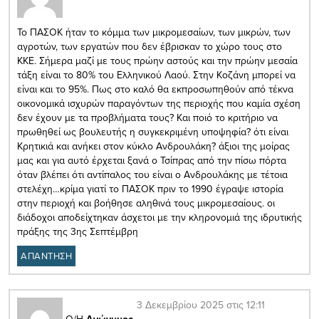
To ΠΑΣΟΚ ήταν το κόμμα των μικρομεσαίων, των μικρών, των
αγροτών, των εργατών που δεν έβρισκαν το χώρο τους στο
ΚΚΕ. Σήμερα μαζί με τους πρώην αστούς και την πρώην μεσαία
τάξη είναι το 80% του Ελληνικού Λαού. Στην Κοζάνη μπορεί να
είναι και το 95%. Πως στο καλό θα εκπροσωπηθούν από τέκνα
οικονομικά ισχυρών παραγόντων της περιοχής που καμία σχέση
δεν έχουν με τα προβλήματα τους? Και ποιό το κριτήριο να
πρωθηθεί ως βουλευτής η συγκεκριμένη υποψηφία? ότι είναι
Κρητικιά και ανήκει στον κύκλο Ανδρουλάκη? άξιοι της μοίρας
μας και για αυτό έρχεται ξανά ο Τσίπρας από την πίσω πόρτα
όταν βλέπει ότι αντίπαλος του είναι ο Ανδρουλάκης με τέτοια
στελέχη…κρίμα γιατί το ΠΑΣΟΚ πριν το 1990 έγραψε ιστορία
στην περιοχή και βοήθησε αληθινά τους μικρομεσαίους. οι
διάδοχοι αποδείχτηκαν άσχετοι με την κληρονομιά της ιδρυτικής
πράξης της 3ης Σεπτέμβρη
ΑΠΑΝΤΗΣΗ
3 Δεκεμβρίου 2025 στις 12:11