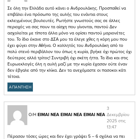
Σε όλη την Ελλάδα αυτό κάνει ο Ανδρουλάκης. Προσπαθεί να
επιβάλει ένα πρόσωπο της αυλής του ενάντια στους
εκλεγμένους βουλευτές. Ρωτήστε γνωστούς σας σε άλλες
περιοχές να σας πουν τα αίσχη που γίνονται, παντού Δεν
ασχολείται με τίποτα άλλα μόνο να ορίσει παντού μαριονέτες
του. Το ίδιο έκανε στο ΔΣΑ μου τα έλεγε χθες η κόρη μου που
έχει φύγει στην Αθήνα. Ο κολλητός του Ανδρουλάκη από το
πολύ στενό περιβάλλον του όπως η κυρία, βγήκε όχι πρώτος όχι
δεύτερος αλλά τρίτος! Συντριβή όχι σκέτη ήττα. Τα ίδια και στις
Ευρωεκλογές όλη η αυλή μαζί με την κυρία έχασαν ούτε έναν
δεν έβγαλε από την κλίκα. Δεν τα ανεχόμαστε οι πασοκοι κάτι
τέτοια.
ΑΠΑΝΤΗΣΗ
3
Δεκεμβρίου
Ο/Η
ΕΙΜΑΙ ΝΕΑ ΕΙΜΑΙ ΝΕΑ ΕΙΜΑΙ ΝΕΑ
2025 στις
13:47
Πέρασαν τόσες ώρες και δεν έχει γράψει 5 – 6 σχόλια να πει