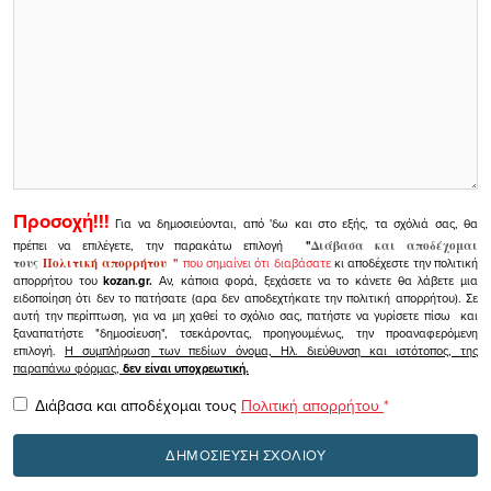
Προσοχή!!!
Για να δημοσιεύονται, από 'δω και στο εξής, τα σχόλιά σας, θα
πρέπει να επιλέγετε, την παρακάτω επιλογή
"
Διάβασα και αποδέχομαι
τους
Πολιτική απορρήτου
"
που σημαίνει ότι διαβάσατε
κι αποδέχεστε την πολιτική
απορρήτου του
kozan.gr.
Αν, κάποια φορά, ξεχάσετε να το κάνετε θα λάβετε μια
ειδοποίηση ότι δεν το πατήσατε (αρα δεν αποδεχτήκατε την πολιτική απορρήτου). Σε
αυτή την περίπτωση, για να μη χαθεί το σχόλιο σας, πατήστε να γυρίσετε πίσω και
ξαναπατήστε "δημοσίευση", τσεκάροντας, προηγουμένως, την προαναφερόμενη
επιλογή.
Η συμπλήρωση των πεδίων όνομα, Ηλ. διεύθυνση και ιστότοπος, της
παραπάνω φόρμας,
δεν είναι υποχρεωτική.
Διάβασα και αποδέχομαι τους
Πολιτική απορρήτου
*