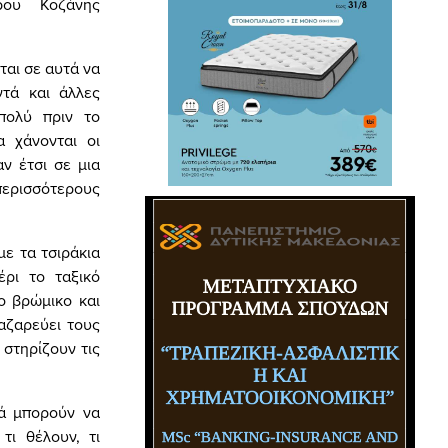
ρου Κοζάνης
ται σε αυτά να
τά και άλλες
 πολύ πριν το
α χάνονται οι
ν έτσι σε μια
ερισσότερους
ε τα τσιράκια
ρι το ταξικό
ο βρώμικο και
αζαρεύει τους
 στηρίζουν τις
τά μπορούν να
τι θέλουν, τι