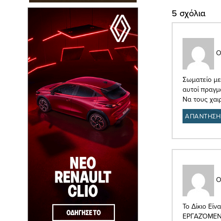
5 σχόλια
Ο
Σωματείο με
αυτοί πραγμ
Να τους χαι
ΑΠΑΝΤΗΣΗ
Ο
Το Δίκιο Εί
ΕΡΓΑΖΌΜΕΝΟΥ