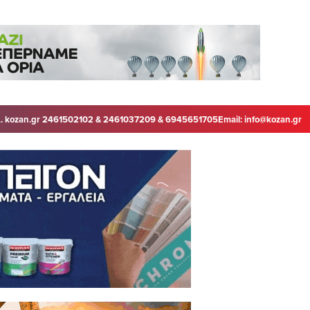
. kozan.gr 2461502102 & 2461037209 & 6945651705
Email:
info@kozan.gr