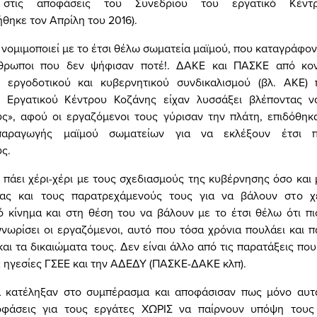
ς στις αποφάσεις του Συνεδρίου του εργατικό Κέντ
θηκε τον Απρίλη του 2016).
ομιμοποιεί με το έτσι θέλω σωματεία μαϊμού, που καταγράφον
θρωποι που δεν ψήφισαν ποτέ!. ΔΑΚΕ και ΠΑΣΚΕ από κον
 εργοδοτικού και κυβερνητικού συνδικαλισμού (βλ. ΑΚΕ)
 Εργατικού Κέντρου Κοζάνης είχαν λυσσάξει βλέποντας ν
υς», αφού οι εργαζόμενοι τους γύρισαν την πλάτη, επιδόθηκα
παραγωγής μαϊμού σωματείων για να εκλέξουν έτσι π
ς.
πάει χέρι-χέρι με τους σχεδιασμούς της κυβέρνησης όσο και μ
ίας και τους παρατρεχάμενούς τους για να βάλουν στο χέ
κό κίνημα και στη θέση του να βάλουν με το έτσι θέλω ότι πι
γνωρίσει οι εργαζόμενοι, αυτό που τόσα χρόνια πουλάει και π
αι τα δικαιώματα τους. Δεν είναι άλλο από τις παρατάξεις που
 ηγεσίες ΓΣΕΕ και την ΑΔΕΔΥ (ΠΑΣΚΕ-ΔΑΚΕ κλπ).
α κατέληξαν στο συμπέρασμα και αποφάσισαν πως μόνο αυ
φάσεις για τους εργάτες ΧΩΡΙΣ να παίρνουν υπόψη τους 