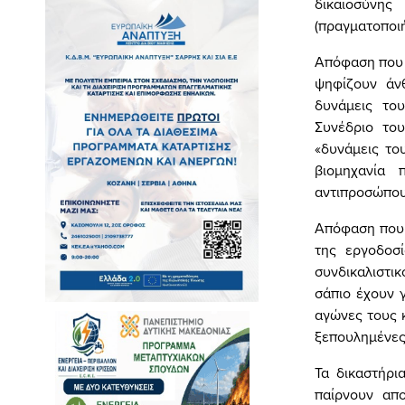
δικαιοσύνη
(πραγματοποιή
Απόφαση που ν
ψηφίζουν άν
δυνάμεις του
Συνέδριο του
«δυνάμεις το
βιομηχανία 
αντιπροσώπου
Απόφαση που 
της εργοδοσ
συνδικαλιστι
σάπιο έχουν 
αγώνες τους κ
ξεπουλημένες
Τα δικαστήρι
παίρνουν απο