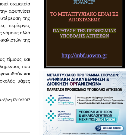
ποιεί σωματεία
 την αφυπνίσει
αλυτέρευση της
ες περίεργες
ύς νόμους αλλά
δικαλιστών της
ς τίμιους και
υλημένους που
οργανωθούν και
σκολές μάχες
Κοζάνη 17/10/2017