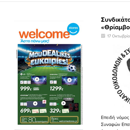
Συνδικάτ
«Θρίαμβο
17 Οκτωβρίο
Επειδή νόμος 
Συναφών Επαγ