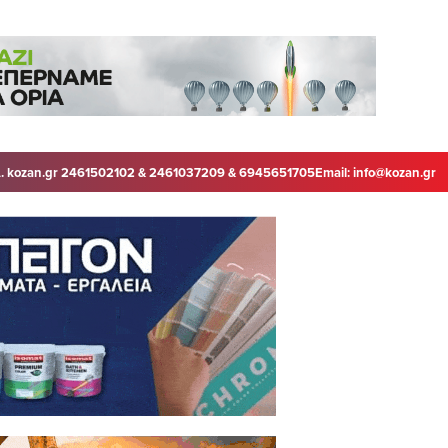
. kozan.gr 2461502102 & 2461037209 & 6945651705
Email:
info@kozan.gr