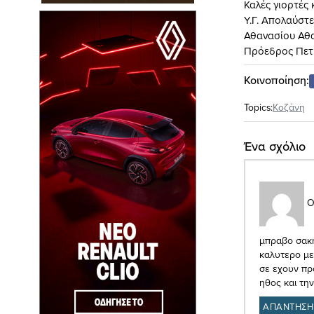
Καλές γιορτές 
Υ.Γ. Απολαύστε
Αθανασίου Αθ
Πρόεδρος Πε
Κοινοποίηση:
Topics:
Κοζάνη
Ένα σχόλιο
Ο
μπραβο σακη
καλυτερο με
σε εχουν προ
ηθος και την
ΑΠΑΝΤΗΣΗ