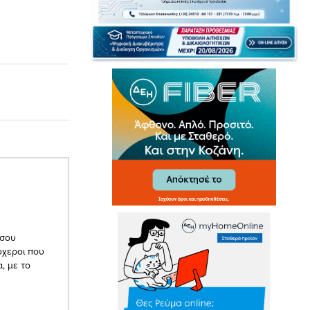
 σου
υχεροι που
, με το