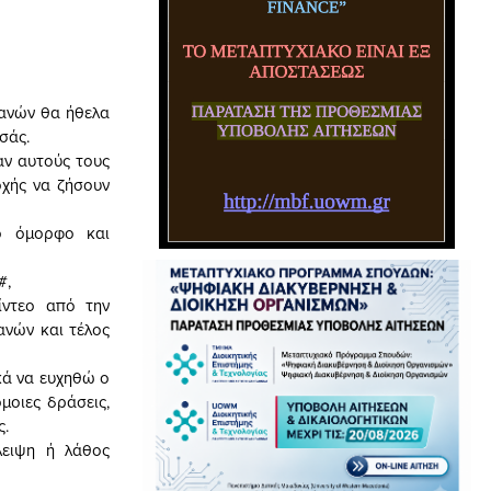
ρανών θα ήθελα
σάς.
ν αυτούς τους
οχής να ζήσουν
το όμορφο και
#,
ίντεο από την
ανών και τέλος
κά να ευχηθώ ο
μοιες δράσεις,
ς.
λειψη ή λάθος