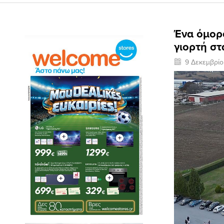
Ένα όμορ
γιορτή σ
9 Δεκεμβρί