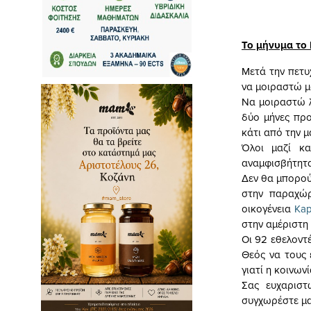
Το μήνυμα το
Μετά την πετυ
να μοιραστώ μ
Να μοιραστώ 
δύο μήνες προ
κάτι από την μ
Όλοι μαζί κα
αναμφισβήτητα
Δεν θα μπορο
στην παραχώ
οικογένεια
Kap
στην αμέριστη 
Οι 92 εθελοντ
Θεός να τους 
γιατί η κοινων
Σας ευχαριστ
συγχωρέστε μας