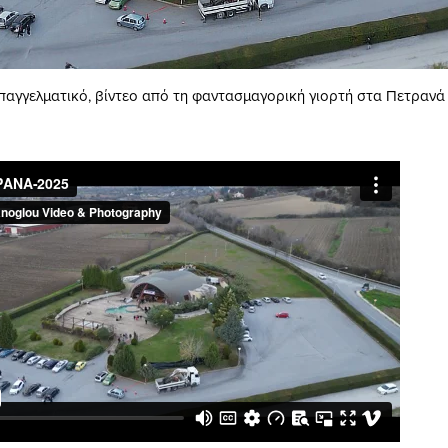
παγγελματικό, βίντεο από τη φαντασμαγορική γιορτή στα Πετρανά