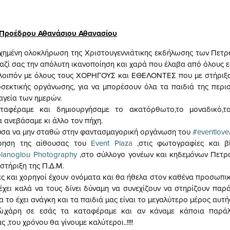
 Προέδρου Αθανάσιου Αθανασίου
χημένη ολοκλήρωση της Χριστουγεννιάτικης εκδήλωσης των Πετ
αζί σας την απόλυτη ικανοποίηση και χαρά που έλαβα από όλους ε
λοιπόν με όλους τους ΧΟΡΗΓΟΥΣ και ΕΘΕΛΟΝΤΕΣ που με στήριξα
σεκτικής οργάνωσης, για να μπορέσουν όλα τα παιδιά της περι
αγεία των ημερών.
ταφέραμε και δημιουργήσαμε το ακατόρθωτο,το μοναδικό,
 ανεβάσαμε κι άλλο τον πήχη.
ύσα να μην σταθώ στην φαντασμαγορική οργάνωση του
#eventlove
ρηση της αίθουσας του
Event Plaza
,στις φωτογραφίες και β
lanoglou Photography
,στο σύλλογο γονέων και κηδεμόνων Πετρ
στήριξη της Π.Δ.Μ.
ές και χορηγοί έχουν ονόματα και θα ήθελα στον καθένα προσωπι
έχει καλά να τους δίνει δύναμη να συνεχίζουν να στηρίζουν παρό
ία το έχει ανάγκη και τα παιδιά μας είναι το μεγαλύτερο μέρος αυτή
ώ,χάρη σε εσάς τα καταφέραμε και αν κάναμε κάποια παρά
 ,του χρόνου θα γίνουμε καλύτεροι..!!!!