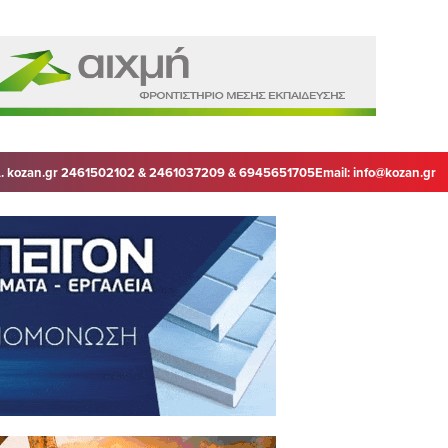
. kozan.gr 2461502102 & 2461037209 & 6945651705
Email:
info@kozan.gr