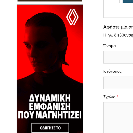
Αφήστε μία α
Η ηλ. διεύθυνση
Όνομα
Ιστότοπος
Σχόλιο
*