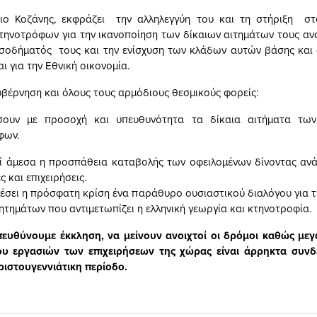
ριο Κοζάνης, εκφράζει την αλληλεγγύη του και τη στήριξη σ
τηνοτρόφων για την ικανοποίηση των δίκαιων αιτημάτων τους αν
σοδήματός τους και την ενίσχυση των κλάδων αυτών βάσης και 
ι για την Εθνική οικονομία.
υβέρνηση και όλους τους αρμόδιους θεσμικούς φορείς:
σουν με προσοχή και υπευθυνότητα τα δίκαια αιτήματα τω
φων.
ί άμεσα η προσπάθεια καταβολής των οφειλομένων δίνοντας ανά
ς και επιχειρήσεις.
έσει η πρόσφατη κρίση ένα παράθυρο ουσιαστικού διαλόγου για τ
ητημάτων που αντιμετωπίζει η ελληνική γεωργία και κτηνοτροφία.
ευθύνουμε έκκληση, να μείνουν ανοιχτοί οι δρόμοι καθώς μεγ
ου εργασιών των επιχειρήσεων της χώρας είναι άρρηκτα συνδ
Χριστουγεννιάτικη περίοδο.