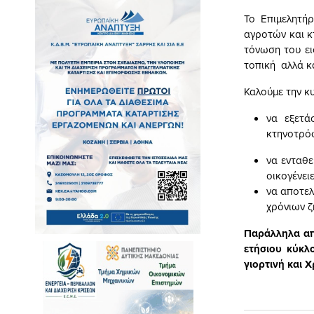
Το Επιμελητή
αγροτών και κ
τόνωση του ει
τοπική αλλά κα
Καλούμε την κ
να εξετά
κτηνοτρό
να ενταθε
οικογένειε
να αποτελ
χρόνιων ζ
Παράλληλα απ
ετήσιου κύκλ
γιορτινή και 