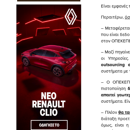
Είναι εμφανές
Περαιτέρω,
όσ
– Μεταφέρετα
που είναι δεδ
στον ΟΠΕΚΕΠΕ,
– Μαζί πηγαίν
οι Υπηρεσίε
outsourcing
σε
συστήματα με τ
– Ο ΟΠΕΚΕΠΕ
πιστοποίηση
απαιτεί γεωτε
συστήματα. Εί
– Πλέον
θα τα
διάταξη προετο
όμως, είναι 