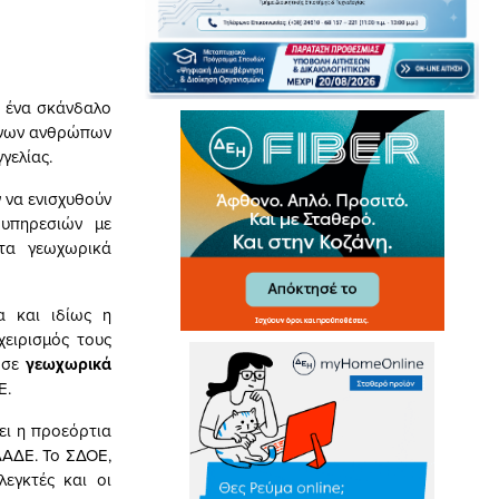
 ένα σκάνδαλο
μένων ανθρώπων
γελίας.
ν να ενισχυθούν
υπηρεσιών με
τα γεωχωρικά
α και ιδίως η
χειρισμός τους
 σε
γεωχωρικά
Ε.
θει η προεόρτια
ΑΔΕ. Το ΣΔΟΕ,
εγκτές και οι