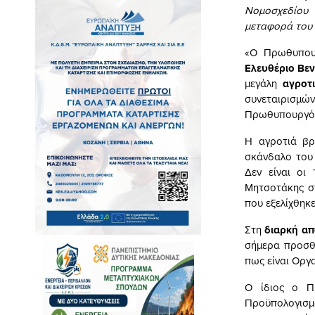
Νομοσχεδίου
μεταφορά του
«Ο Πρωθυπουρ
Ελευθέριο Βεν
μεγάλη
αγροτ
συνεταιρισμώ
Πρωθυπουργός
Η αγροτιά βρ
σκάνδαλο του 
Δεν είναι οι
Μητσοτάκης σ
που εξελίχθηκ
Στη
διαρκή α
σήμερα προσθ
πως είναι Οργ
Ο ίδιος ο Πρ
Προϋπολογισμ