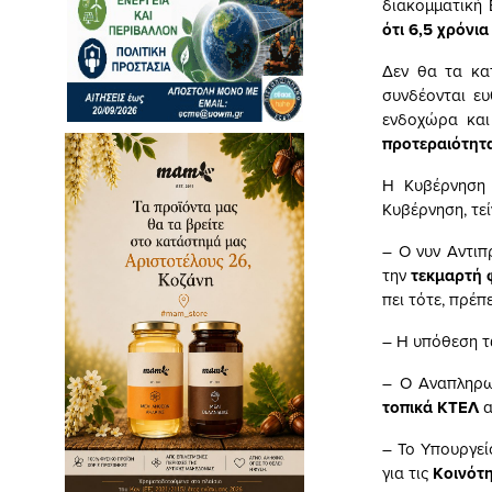
διακομματική 
ότι 6,5 χρόνια
Δεν θα τα κατ
συνδέονται ευ
ενδοχώρα και
προτεραιότητ
Η Κυβέρνησ
Κυβέρνηση, τεί
– Ο νυν Αντιπ
την
τεκμαρτή
πει τότε, πρέπ
– Η υπόθεση 
– Ο Αναπληρω
τοπικά ΚΤΕΛ
α
– Το Υπουργεί
για τις
Κοινότη