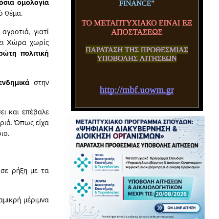
όσια ομολογία
κό θέμα.
αγροτιά, γιατί
χει Χώρα χωρίς
ρώτη πολιτική
ενδημικά
στην
ει και επέβαλε
ριά. Όπως είχα
ιο.
σε ρήξη με τα
αμικρή μέριμνα