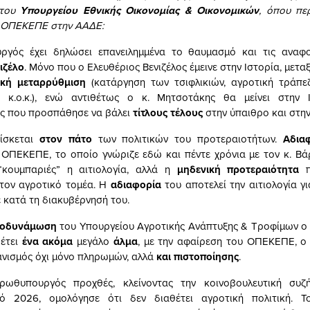
 του
Υπουργείου Εθνικής Οικονομίας & Οικονομικών
, όπου πε
 ΟΠΕΚΕΠΕ στην ΑΑΔΕ:
γός έχει δηλώσει επανειλημμένα το θαυμασμό και τις αναφ
ιζέλο
. Μόνο που ο Ελευθέριος Βενιζέλος έμεινε στην Ιστορία, μεταξ
ική μεταρρύθμιση
(κατάργηση των τσιφλικιών, αγροτική τράπεζ
ν κ.ο.κ.), ενώ αντιθέτως ο κ. Μητσοτάκης θα μείνει στην
 που προσπάθησε να βάλει
τίτλους τέλους
στην ύπαιθρο και στην
ίσκεται
στον πάτο
των πολιτικών του προτεραιοτήτων.
Αδια
ΟΠΕΚΕΠΕ, το οποίο γνώριζε εδώ και πέντε χρόνια με τον κ. Βά
 “κουμπαριές” η αιτιολογία, αλλά η
μηδενική προτεραιότητα
π
τον αγροτικό τομέα. Η
αδιαφορία
του αποτελεί την αιτιολογία γ
ε κατά τη διακυβέρνησή του.
ποδυνάμωση
του Υπουργείου Αγροτικής Ανάπτυξης & Τροφίμων ο
έτει
ένα ακόμα
μεγάλο
άλμα
, με την αφαίρεση του ΟΠΕΚΕΠΕ, ο
ανισμός όχι μόνο πληρωμών, αλλά
και πιστοποίησης
.
ωθυπουργός προχθές, κλείνοντας την κοινοβουλευτική συζ
ό 2026, ομολόγησε ότι δεν διαθέτει αγροτική πολιτική. 