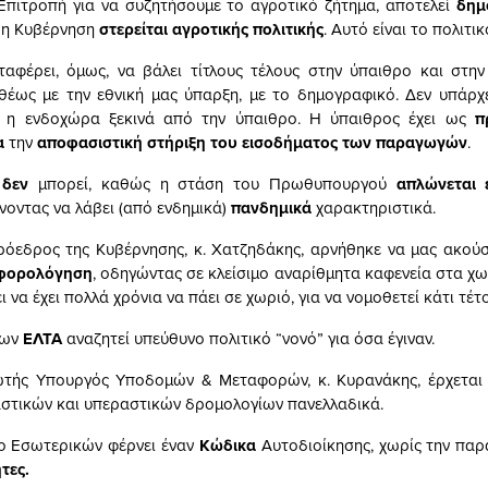
Επιτροπή για να συζητήσουμε το αγροτικό ζήτημα, αποτελεί
δημ
η Κυβέρνηση
στερείται αγροτικής πολιτικής
. Αυτό είναι το πολιτι
αφέρει, όμως, να βάλει τίτλους τέλους στην ύπαιθρο και στην 
θέως με την εθνική μας ύπαρξη, με το δημογραφικό. Δεν υπάρ
 η ενδοχώρα ξεκινά από την ύπαιθρο. Η ύπαιθρος έχει ως
π
α
την
αποφασιστική στήριξη του εισοδήματος των παραγωγών
.
η
δεν
μπορεί, καθώς η στάση του Πρωθυπουργού
απλώνεται 
νοντας να λάβει (από ενδημικά)
πανδημικά
χαρακτηριστικά.
ρόεδρος της Κυβέρνησης, κ. Χατζηδάκης, αρνήθηκε να μας ακούσ
 φορολόγηση
, οδηγώντας σε κλείσιμο αναρίθμητα καφενεία στα χω
ει να έχει πολλά χρόνια να πάει σε χωριό, για να νομοθετεί κάτι τέτο
των
ΕΛΤΑ
αναζητεί υπεύθυνο πολιτικό “νονό” για όσα έγιναν.
τής Υπουργός Υποδομών & Μεταφορών, κ. Κυρανάκης, έρχεται 
στικών και υπεραστικών δρομολογίων πανελλαδικά.
ο Εσωτερικών φέρνει έναν
Κώδικα
Αυτοδιοίκησης, χωρίς την παρ
τες.