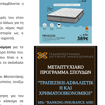
ριλαμβάνεται η
ορές του στον
ύ άλλων, για τη
α, νόμος περί
 Ιστορία ως ο
 αγροτιά.
φόρησε
για το
ρρα δίπλα του.
ου δίνει ο κ.
ια το σκάνδαλο
 κ. Μητσοτάκης
 οποίος τονίζω
ήτηση για τον
Το κάλεσμα σε