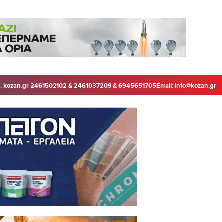
. kozan.gr 2461502102 & 2461037209 & 6945651705
Email:
info@kozan.gr