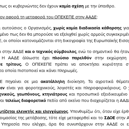
 πως οι κυβερνώντες δεν έχουν
καμία σχέση
με την ύπαιθρο.
ον αφορά τη μεταφορά του ΟΠΕΚΕΠΕ στην ΑΑΔΕ
:
ι αυτούσιος ο Οργανισμός,
χωρίς καμία διαδικασία κάθαρσης
για
ομένο πως δεν θα μπορούσε να εξελιχθεί χωρίς αρμούς συγκεκρι
 οι οποίοι κατονομάζονται στη δικογραφία της Ευρωπαϊκής Εισαγ
ει στην ΑΑΔΕ
και ο τεχνικός σύμβουλος
, ενώ το σημαντικό θα ήτα
ς. Η ΑΑΔΕ άλλωστε έχει
πλούσιο παρελθόν
στην εκχώρηση 
 τρίτους.
Ο ΟΠΕΚΕΠΕ πρέπει να αποκτήσει κυριότητα σ
α οποία πιστοποιεί και κάνει πληρωμές.
 πηγαίνει σε μια
ακατάλληλη
διοίκηση. Τα αγροτικά θέματ
δεν
είναι για φοροτεχνικούς, λογιστές και πληροφορικάριους. Ο 
χνικούς, γεωπόνους, κτηνιάτρους
και προσωπικό εξειδικευμένο
ναι
τελείως διαφορετικό
πεδίο από εκείνο που διαχειρίζεται η ΑΑΔ
υτίζεται ελεγκτής και ελεγχόμενος
. Υπενθυμίζω ότι, όταν είχε έρ
ιμασίας της μετάβασης, τότε είχε μεταφερθεί και το
ΣΔΟΕ
στην Α
η Υπηρεσία που ελέγχει, άρα θα συνυπάρχουν στην ΑΑΔΕ οι ελ