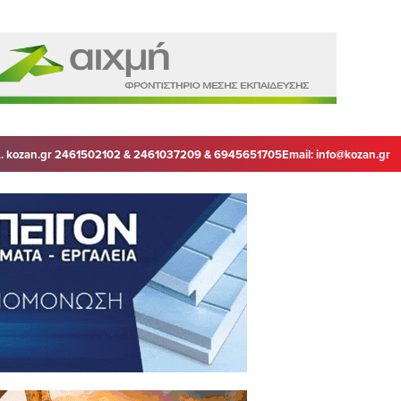
. kozan.gr 2461502102 & 2461037209 & 6945651705
Email:
info@kozan.gr