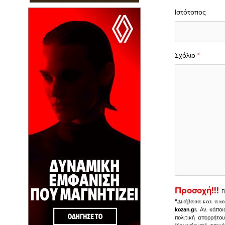
Ιστότοπος
Σχόλιο
*
Προσοχή!!!
Γ
"
Διάβασα και απο
kozan.gr.
Αν, κάποι
πολιτική απορρήτο