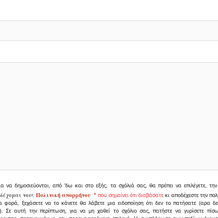
ια να δημοσιεύονται, από 'δω και στο εξής, τα σχόλιά σας, θα πρέπει να επιλέγετε, τ
δέχομαι τους
Πολιτική απορρήτου
"
που σημαίνει ότι διαβάσατε
κι αποδέχεστε την πολ
α φορά, ξεχάσετε να το κάνετε θα λάβετε μια ειδοποίηση ότι δεν το πατήσατε (αρα δ
υ). Σε αυτή την περίπτωση, για να μη χαθεί το σχόλιο σας, πατήστε να γυρίσετε πί