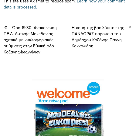
This site uses Akismet to reduce spam.
Learn how your comment
data is processed.
Ώρα 19.30: Ανακοίνωση
Η κοπή της βασιλόπιτας της
Γ.Ε.Δ. Δυτικής Μακεδονίας
ΠΑΝΔΩΡΑΣ παρουσία του
σχετικά με κυκλοφοριακές
Δημάρχου Κοζάνης Γιάννη
ρυθμίσεις στην Εθνική οδό
Κοκκαλιάρη
Κοζάνης-Ιωαννίνων