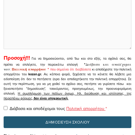
Προσοχή!!!
Για να δημοσιεύονται, από 'δω και στο εξής, τα σχόλιά σας, θα
πρέπει να επιλέγετε, την παρακάτω επιλογή
"
Διάβασα και αποδέχομαι
τους
Πολιτική απορρήτου
"
που σημαίνει ότι διαβάσατε
κι αποδέχεστε την πολιτική
απορρήτου του
kozan.gr.
Αν, κάποια φορά, ξεχάσετε να το κάνετε θα λάβετε μια
ειδοποίηση ότι δεν το πατήσατε (αρα δεν αποδεχτήκατε την πολιτική απορρήτου). Σε
αυτή την περίπτωση, για να μη χαθεί το σχόλιο σας, πατήστε να γυρίσετε πίσω και
ξαναπατήστε "δημοσίευση", τσεκάροντας, προηγουμένως, την προαναφερόμενη
επιλογή.
Η συμπλήρωση των πεδίων όνομα, Ηλ. διεύθυνση και ιστότοπος, της
παραπάνω φόρμας,
δεν είναι υποχρεωτική.
Διάβασα και αποδέχομαι τους
Πολιτική απορρήτου
*